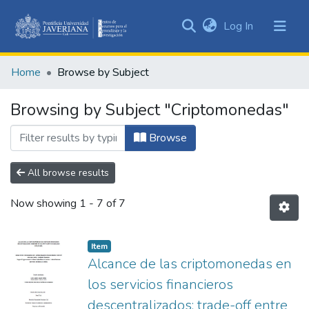
(current)
Log In
Communities
&
Home
Browse by Subject
Collections
All of DSpace
Browsing by Subject "Criptomonedas"
Browse
All browse results
Now showing
1 - 7 of 7
Item
Alcance de las criptomonedas en
los servicios financieros
descentralizados: trade-off entre