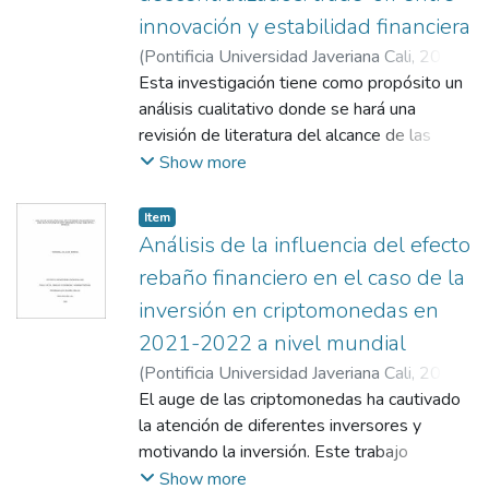
innovación y estabilidad financiera
(
Pontificia Universidad Javeriana Cali
,
2021
)
Valencia Cortés, Jeison Andrés
Esta investigación tiene como propósito un
;
Amado
Portilla, Mario Andrés
análisis cualitativo donde se hará una
;
Vidal Alejandro,
Pavel
revisión de literatura del alcance de las
criptomonedas en los sistemas financieros
Show more
descentralizados. Particularmente, se
prestará especial atención al trade-off entre
Item
Innovación Financiera y Estabilidad
Análisis de la influencia del efecto
Financiera que ofrecen las Criptomonedas.
rebaño financiero en el caso de la
Además, se contrastaron las características
inversión en criptomonedas en
y las implicaciones del Bitcoin frente a la
2021-2022 a nivel mundial
alternativa institucional que ofrecen los
bancos centrales: la CBDC (Central Bank
(
Pontificia Universidad Javeriana Cali
,
2023
)
Digital Currency). Por ello, la investigación
Salazar Moreno, Fernanda
El auge de las criptomonedas ha cautivado
;
Peña Vargas,
es tratada como un análisis cualitativo dado
Víctor Alberto
la atención de diferentes inversores y
que las criptomonedas es un tema
motivando la inversión. Este trabajo
relevante e innovador, donde recientemente
consiste en el análisis de la influencia del
Show more