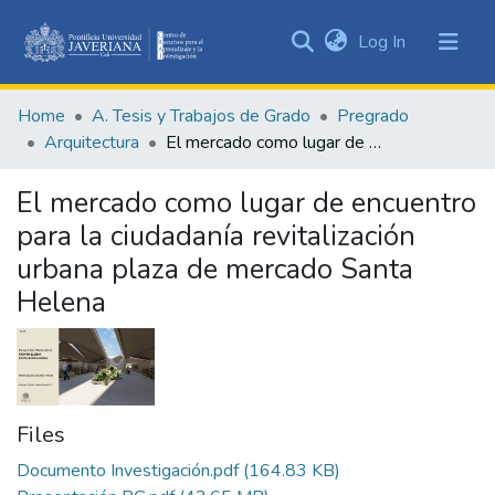
(current)
Log In
Communities
&
Home
A. Tesis y Trabajos de Grado
Pregrado
Collections
Arquitectura
El mercado como lugar de encuentro para la ciudadanía revitalización urbana plaza de mercado Santa Helena
All of DSpace
El mercado como lugar de encuentro
Statistics
para la ciudadanía revitalización
urbana plaza de mercado Santa
Helena
Files
Documento Investigación.pdf
(164.83 KB)