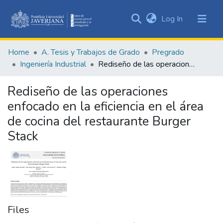
(current)
Log In
Communities
&
Home
A. Tesis y Trabajos de Grado
Pregrado
Collections
Ingeniería Industrial
Rediseño de las operaciones enfocado en la eficiencia en el área de cocina del restaurante Burger Stack
All of DSpace
Rediseño de las operaciones
Statistics
enfocado en la eficiencia en el área
de cocina del restaurante Burger
Stack
Files