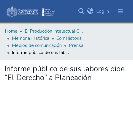
(current)
Log In
Communities
&
Home
E. Producción Intelectual General
Collections
Memoria Histórica
ComHistoria
All of DSpace
Medios de comunicación
Prensa
Informe público de sus labores pide “El Derecho” a Planeación
Statistics
Informe público de sus labores pide
“El Derecho” a Planeación