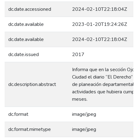
dc.date.accessioned
2024-02-10T22:18:04Z
dc.date.available
2023-01-20T19:24:26Z
dc.date.available
2024-02-10T22:18:04Z
dc.date.issued
2017
Informa que en la sección Ojos
Ciudad el diario “El Derecho” pi
dc.description.abstract
de planeación departamental u
actividades que hubiera cumpli
meses.
dc.format
image/jpeg
dc.format.mimetype
image/jpeg