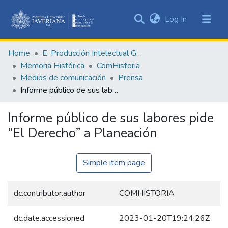
(current)
Log In
Communities
&
Home
E. Producción Intelectual General
Collections
Memoria Histórica
ComHistoria
All of DSpace
Medios de comunicación
Prensa
Informe público de sus labores pide “El Derecho” a Planeación
Statistics
Informe público de sus labores pide
“El Derecho” a Planeación
Simple item page
dc.contributor.author
COMHISTORIA
dc.date.accessioned
2023-01-20T19:24:26Z