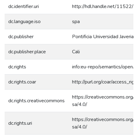
dc.identifier.uri
http://hdl.handle.net/11522/
dc.language.iso
spa
dc.publisher
Pontificia Universidad Javeriana
dc.publisher.place
Cali
dc.rights
info:eu-repo/semantics/openA
dc.rights.coar
http://purl.org/coar/access_rig
https://creativecommons.org/l
dc.rights.creativecommons
sa/4.0/
https://creativecommons.org/l
dc.rights.uri
sa/4.0/