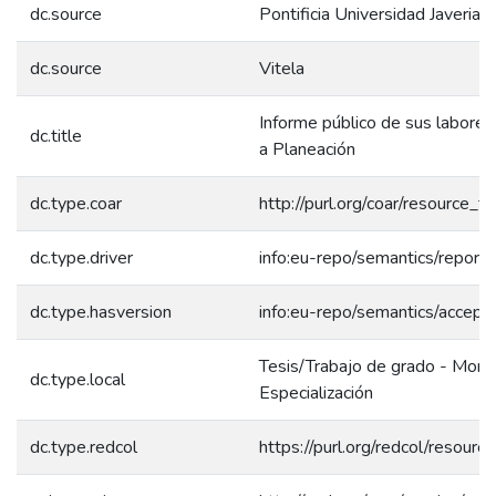
dc.source
Pontificia Universidad Javeriana
dc.source
Vitela
Informe público de sus labores
dc.title
a Planeación
dc.type.coar
http://purl.org/coar/resource_
dc.type.driver
info:eu-repo/semantics/report
dc.type.hasversion
info:eu-repo/semantics/accept
Tesis/Trabajo de grado - Mono
dc.type.local
Especialización
dc.type.redcol
https://purl.org/redcol/resour