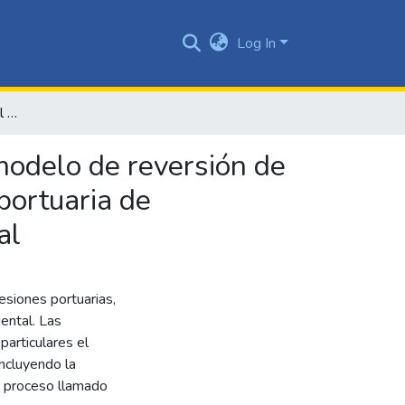
Log In
Consultoría organizacional propuesta de diseño de un modelo de reversión de activos fijos en el contrato de concesión de la sociedad portuaria de buenaventura s.a., 2023. antes de su término contractual
modelo de reversión de
 portuaria de
al
esiones portuarias,
iental. Las
articulares el
incluyendo la
n proceso llamado