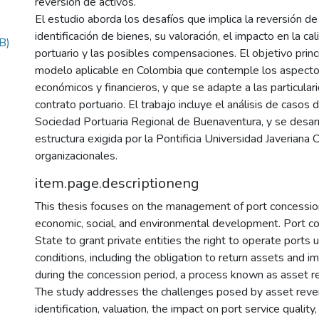
reversión de activos.
El estudio aborda los desafíos que implica la reversión de
identificación de bienes, su valoración, el impacto en la cal
B)
portuario y las posibles compensaciones. El objetivo prin
modelo aplicable en Colombia que contemple los aspectos 
económicos y financieros, y que se adapte a las particula
contrato portuario. El trabajo incluye el análisis de casos 
Sociedad Portuaria Regional de Buenaventura, y se desarr
estructura exigida por la Pontificia Universidad Javeriana C
organizacionales.
item.page.descriptioneng
This thesis focuses on the management of port concessions
economic, social, and environmental development. Port c
State to grant private entities the right to operate ports 
conditions, including the obligation to return assets an
during the concession period, a process known as asset re
The study addresses the challenges posed by asset rever
identification, valuation, the impact on port service quality