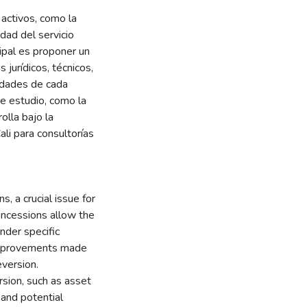
 activos, como la
idad del servicio
cipal es proponer un
jurídicos, técnicos,
ridades de cada
de estudio, como la
olla bajo la
ali para consultorías
, a crucial issue for
oncessions allow the
under specific
d improvements made
version.
sion, such as asset
, and potential