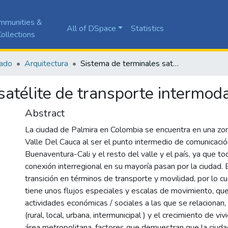
mmunities &
All of DSpace
Statistics
ollections
ado
Arquitectura
Sistema de terminales satélite de transporte intermodal para Palmira
satélite de transporte intermod
Abstract
La ciudad de Palmira en Colombia se encuentra en una zon
Valle Del Cauca al ser el punto intermedio de comunicació
Buenaventura-Cali y el resto del valle y el país, ya que to
conexión interregional en su mayoría pasan por la ciudad. 
transición en términos de transporte y movilidad, por lo c
tiene unos flujos especiales y escalas de movimiento, que
actividades económicas / sociales a las que se relacionan,
(rural, local, urbana, intermunicipal ) y el crecimiento de viv
área metropolitana, factores que demuestran que la ciuda