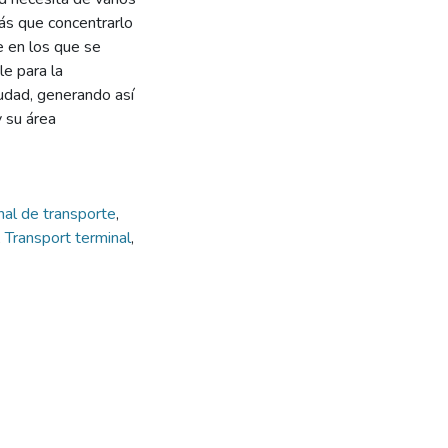
más que concentrarlo
e en los que se
le para la
iudad, generando así
y su área
nal de transporte
,
s
,
Transport terminal
,