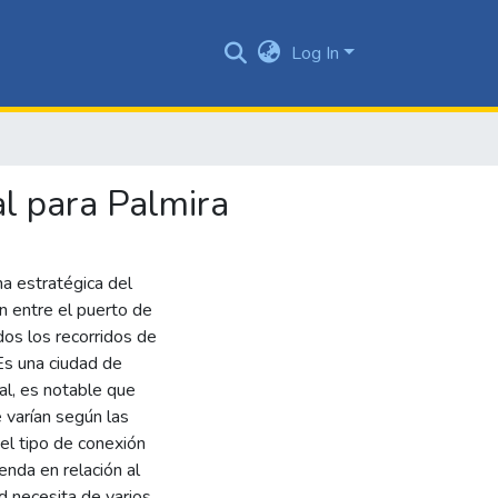
Log In
al para Palmira
a estratégica del
n entre el puerto de
dos los recorridos de
Es una ciudad de
ual, es notable que
 varían según las
 el tipo de conexión
ienda en relación al
d necesita de varios