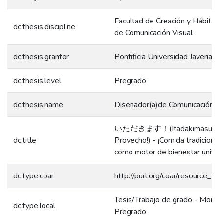
Facultad de Creación y Hábitat
dc.thesis.discipline
de Comunicación Visual
dc.thesis.grantor
Pontificia Universidad Javeriana
dc.thesis.level
Pregrado
dc.thesis.name
Diseñador(a)de Comunicación V
いただきます！(Itadakimasu! ¡
dc.title
Provecho!) - ¡Comida tradicional
como motor de bienestar univer
dc.type.coar
http://purl.org/coar/resource_t
Tesis/Trabajo de grado - Monog
dc.type.local
Pregrado