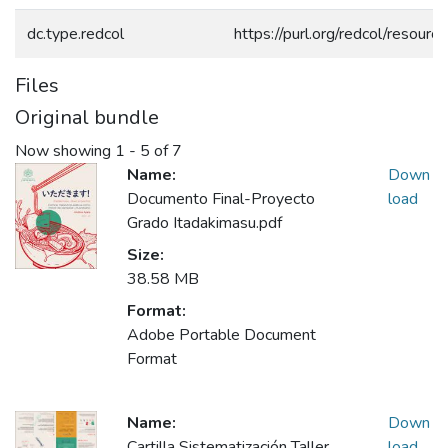
dc.type.redcol
https://purl.org/redcol/resour
Files
Original bundle
Now showing
1 - 5 of 7
Name:
Down
Documento Final-Proyecto
load
Grado Itadakimasu.pdf
Size:
38.58 MB
Format:
Adobe Portable Document
Format
Name:
Down
Cartilla Sistematización Taller
load