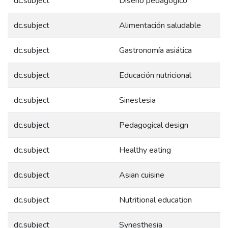
dc.subject
Diseño pedagógico
dc.subject
Alimentación saludable
dc.subject
Gastronomía asiática
dc.subject
Educación nutricional
dc.subject
Sinestesia
dc.subject
Pedagogical design
dc.subject
Healthy eating
dc.subject
Asian cuisine
dc.subject
Nutritional education
dc.subject
Synesthesia