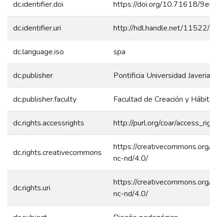
dc.identifier.doi
https://doi.org/10.71618/9e
dc.identifier.uri
http://hdl.handle.net/11522/
dc.language.iso
spa
dc.publisher
Pontificia Universidad Javeriana
dc.publisher.faculty
Facultad de Creación y Hábitat
dc.rights.accessrights
http://purl.org/coar/access_rig
https://creativecommons.org/l
dc.rights.creativecommons
nc-nd/4.0/
https://creativecommons.org/l
dc.rights.uri
nc-nd/4.0/