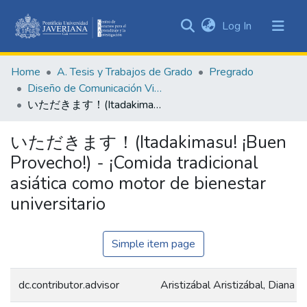
(current)
Log In
Communities
&
Home
A. Tesis y Trabajos de Grado
Pregrado
Collections
Diseño de Comunicación Visual
All of DSpace
いただきます！(Itadakimasu! ¡Buen Provecho!) - ¡Comida tradicional asiática como motor de bienestar universitario
Statistics
いただきます！(Itadakimasu! ¡Buen
Provecho!) - ¡Comida tradicional
asiática como motor de bienestar
universitario
Simple item page
dc.contributor.advisor
Aristizábal Aristizábal, Diana M