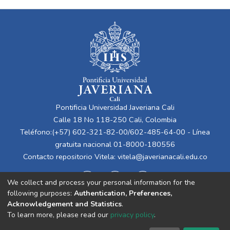
Pontificia Universidad Javeriana Cali
Calle 18 No 118-250 Cali, Colombia
Teléfono:(+57) 602-321-82-00/602-485-64-00 - Línea
gratuita nacional 01-8000-180556
Contacto repositorio Vitela:
vitela@javerianacali.edu.co
We collect and process your personal information for the
following purposes:
Authentication, Preferences,
Acknowledgement and Statistics
.
To learn more, please read our
privacy policy
.