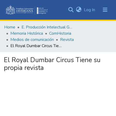
(current)
Log In
Communities
&
Home
E. Producción Intelectual General
Collections
Memoria Histórica
ComHistoria
All of DSpace
Medios de comunicación
Revista
El Royal Dumbar Circus Tiene su propia revista
Statistics
El Royal Dumbar Circus Tiene su
propia revista