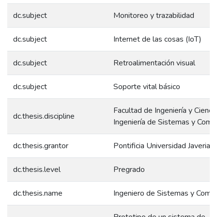
dc.subject
Monitoreo y trazabilidad
dc.subject
Internet de las cosas (IoT)
dc.subject
Retroalimentación visual
dc.subject
Soporte vital básico
Facultad de Ingeniería y Ciencia
dc.thesis.discipline
Ingeniería de Sistemas y Comp
dc.thesis.grantor
Pontificia Universidad Javeriana
dc.thesis.level
Pregrado
dc.thesis.name
Ingeniero de Sistemas y Comp
Prototipo de un sistema de