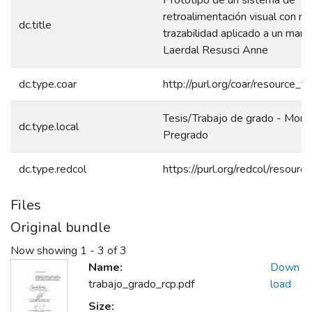
retroalimentación visual con m
dc.title
trazabilidad aplicado a un man
Laerdal Resusci Anne
dc.type.coar
http://purl.org/coar/resource_t
Tesis/Trabajo de grado - Monog
dc.type.local
Pregrado
dc.type.redcol
https://purl.org/redcol/resour
Files
Original bundle
Now showing
1 - 3 of 3
Name:
Down
trabajo_grado_rcp.pdf
load
Size: