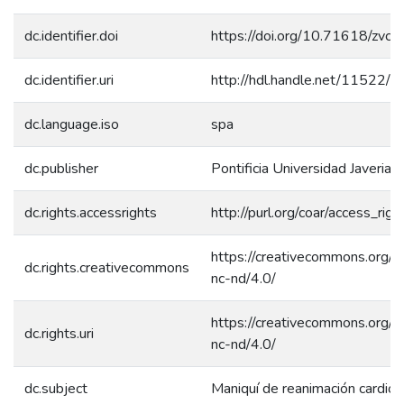
dc.identifier.doi
https://doi.org/10.71618/zvc
dc.identifier.uri
http://hdl.handle.net/11522/
dc.language.iso
spa
dc.publisher
Pontificia Universidad Javeriana
dc.rights.accessrights
http://purl.org/coar/access_rig
https://creativecommons.org/l
dc.rights.creativecommons
nc-nd/4.0/
https://creativecommons.org/l
dc.rights.uri
nc-nd/4.0/
dc.subject
Maniquí de reanimación cardio