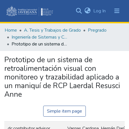
(current)
Log In
Communities
&
Home
A. Tesis y Trabajos de Grado
Pregrado
Collections
Ingeniería de Sistemas y Computación
All of DSpace
Prototipo de un sistema de retroalimentación visual con monitoreo y trazabilidad aplicado a un maniquí de RCP Laerdal Resusci Anne
Statistics
Prototipo de un sistema de
retroalimentación visual con
monitoreo y trazabilidad aplicado a
un maniquí de RCP Laerdal Resusci
Anne
Simple item page
dc.contributor.advisor
Vargas Cardona, Hernán Darío