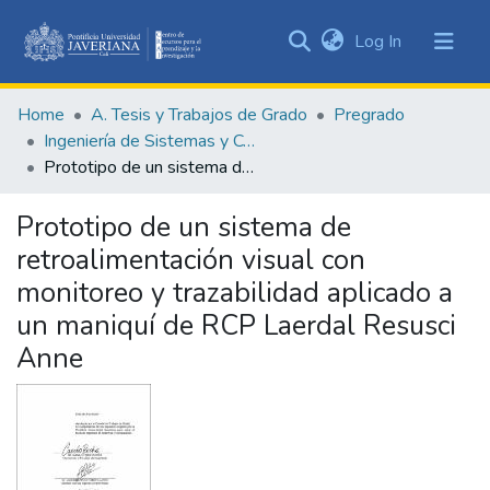
(current)
Log In
Communities
&
Home
A. Tesis y Trabajos de Grado
Pregrado
Collections
Ingeniería de Sistemas y Computación
All of DSpace
Prototipo de un sistema de retroalimentación visual con monitoreo y trazabilidad aplicado a un maniquí de RCP Laerdal Resusci Anne
Statistics
Prototipo de un sistema de
retroalimentación visual con
monitoreo y trazabilidad aplicado a
un maniquí de RCP Laerdal Resusci
Anne