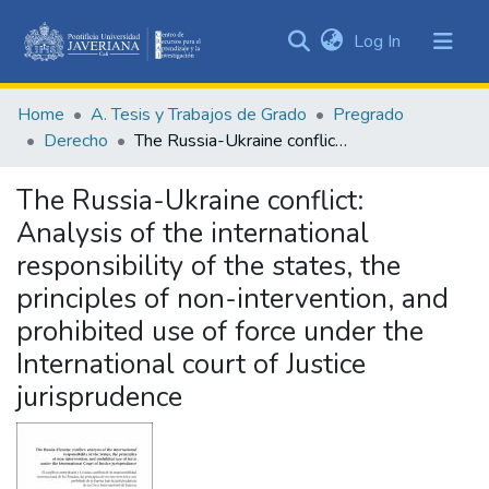
(current)
Log In
Communities
&
Home
A. Tesis y Trabajos de Grado
Pregrado
Collections
Derecho
The Russia-Ukraine conflict: Analysis of the international responsibility of the states, the principles of non-intervention, and prohibited use of force under the International court of Justice jurisprudence
All of DSpace
The Russia-Ukraine conflict:
Statistics
Analysis of the international
responsibility of the states, the
principles of non-intervention, and
prohibited use of force under the
International court of Justice
jurisprudence