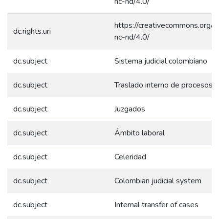
nc-nd/4.0/
https://creativecommons.org/l
dc.rights.uri
nc-nd/4.0/
dc.subject
Sistema judicial colombiano
dc.subject
Traslado interno de procesos
dc.subject
Juzgados
dc.subject
Ámbito laboral
dc.subject
Celeridad
dc.subject
Colombian judicial system
dc.subject
Internal transfer of cases