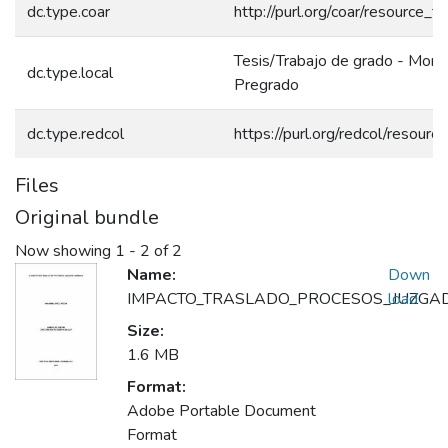
dc.type.coar
http://purl.org/coar/resource_t
Tesis/Trabajo de grado - Monog
dc.type.local
Pregrado
dc.type.redcol
https://purl.org/redcol/resour
Files
Original bundle
Now showing
1 - 2 of 2
Name:
Down
IMPACTO_TRASLADO_PROCESOS_JUZGAD
load
Size:
1.6 MB
Format:
Adobe Portable Document
Format