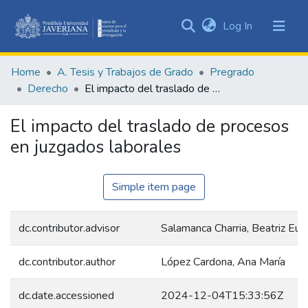
(current)
Log In
Communities
&
Home
A. Tesis y Trabajos de Grado
Pregrado
Collections
Derecho
El impacto del traslado de procesos en juzgados laborales
All of DSpace
El impacto del traslado de procesos
Statistics
en juzgados laborales
Simple item page
dc.contributor.advisor
Salamanca Charria, Beatriz Eug
dc.contributor.author
López Cardona, Ana María
dc.date.accessioned
2024-12-04T15:33:56Z