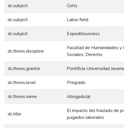
dc.subject
Corts
dc.subject
Labor field
dc.subject
Expeditiousness
Facultad de Humanidades y Ci
dc.thesis.discipline
Sociales. Derecho
dc.thesis.grantor
Pontificia Universidad Javeriana
dc.thesis.level
Pregrado
dc.thesis.name
Abogado(a)
El impacto del traslado de pro
dc.title
juzgados laborales