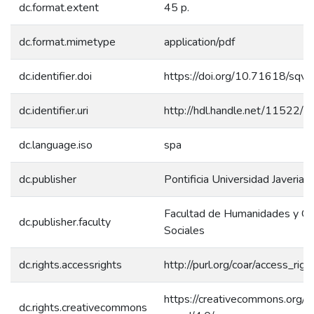
dc.format.extent
45 p.
dc.format.mimetype
application/pdf
dc.identifier.doi
https://doi.org/10.71618/sqv
dc.identifier.uri
http://hdl.handle.net/11522/
dc.language.iso
spa
dc.publisher
Pontificia Universidad Javeriana
Facultad de Humanidades y Ci
dc.publisher.faculty
Sociales
dc.rights.accessrights
http://purl.org/coar/access_rig
https://creativecommons.org/l
dc.rights.creativecommons