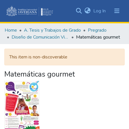
(current)
Log In
Communities
&
Home
A. Tesis y Trabajos de Grado
Pregrado
Collections
Diseño de Comunicación Visual
Matemáticas gourmet
All of DSpace
This item is non-discoverable
Statistics
Matemáticas gourmet