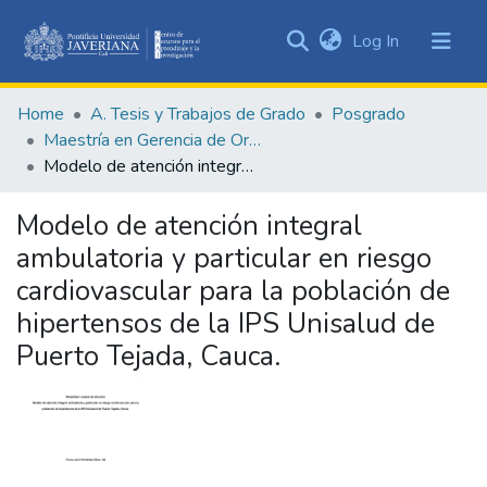
(current)
Log In
Communities
&
Home
A. Tesis y Trabajos de Grado
Posgrado
Collections
Maestría en Gerencia de Organizaciones de Salud
All of DSpace
Modelo de atención integral ambulatoria y particular en riesgo cardiovascular para la población de hipertensos de la IPS Unisalud de Puerto Tejada, Cauca.
Statistics
Modelo de atención integral
ambulatoria y particular en riesgo
cardiovascular para la población de
hipertensos de la IPS Unisalud de
Puerto Tejada, Cauca.