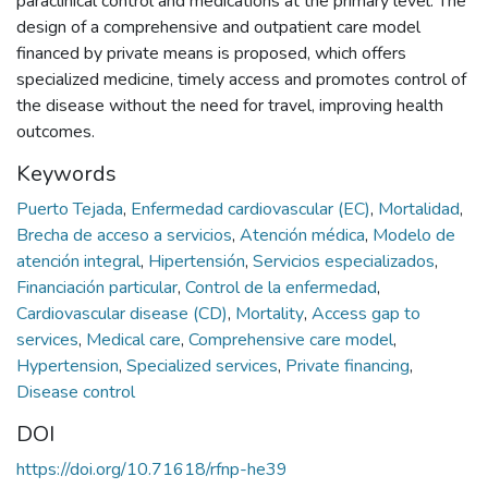
paraclinical control and medications at the primary level. The
design of a comprehensive and outpatient care model
financed by private means is proposed, which offers
specialized medicine, timely access and promotes control of
the disease without the need for travel, improving health
outcomes.
Keywords
Puerto Tejada
,
Enfermedad cardiovascular (EC)
,
Mortalidad
,
Brecha de acceso a servicios
,
Atención médica
,
Modelo de
atención integral
,
Hipertensión
,
Servicios especializados
,
Financiación particular
,
Control de la enfermedad
,
Cardiovascular disease (CD)
,
Mortality
,
Access gap to
services
,
Medical care
,
Comprehensive care model
,
Hypertension
,
Specialized services
,
Private financing
,
Disease control
DOI
https://doi.org/10.71618/rfnp-he39