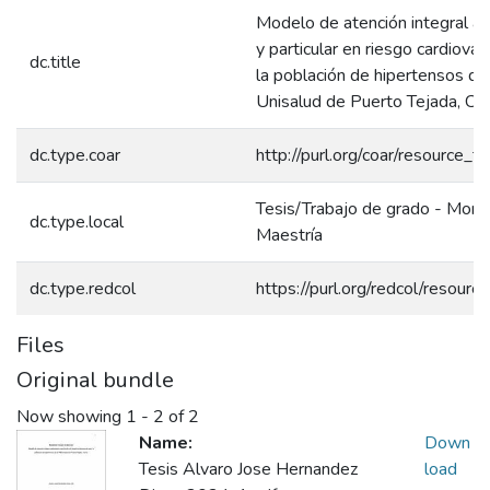
Modelo de atención integral a
y particular en riesgo cardiovas
dc.title
la población de hipertensos de
Unisalud de Puerto Tejada, Cau
dc.type.coar
http://purl.org/coar/resource_t
Tesis/Trabajo de grado - Monog
dc.type.local
Maestría
dc.type.redcol
https://purl.org/redcol/resour
Files
Original bundle
Now showing
1 - 2 of 2
Name:
Down
Tesis Alvaro Jose Hernandez
load