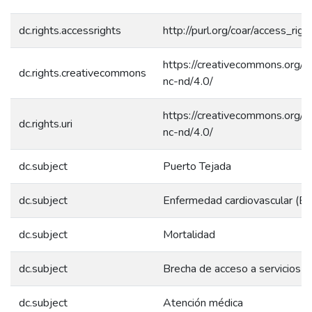
dc.rights.accessrights
http://purl.org/coar/access_rig
https://creativecommons.org/l
dc.rights.creativecommons
nc-nd/4.0/
https://creativecommons.org/l
dc.rights.uri
nc-nd/4.0/
dc.subject
Puerto Tejada
dc.subject
Enfermedad cardiovascular (EC
dc.subject
Mortalidad
dc.subject
Brecha de acceso a servicios
dc.subject
Atención médica