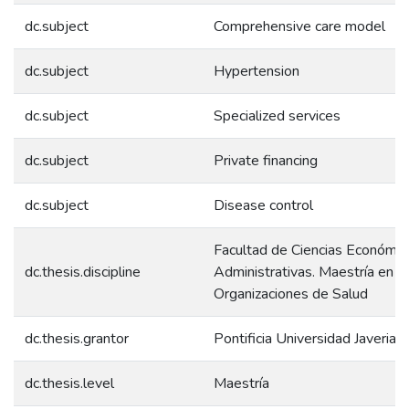
dc.subject
Comprehensive care model
dc.subject
Hypertension
dc.subject
Specialized services
dc.subject
Private financing
dc.subject
Disease control
Facultad de Ciencias Económic
dc.thesis.discipline
Administrativas. Maestría en G
Organizaciones de Salud
dc.thesis.grantor
Pontificia Universidad Javeriana
dc.thesis.level
Maestría