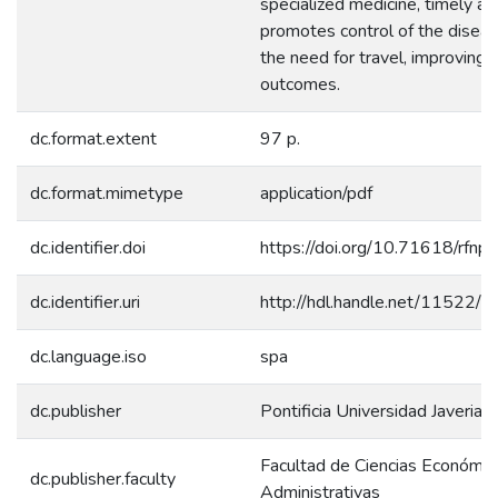
specialized medicine, timely a
promotes control of the disea
the need for travel, improving 
outcomes.
dc.format.extent
97 p.
dc.format.mimetype
application/pdf
dc.identifier.doi
https://doi.org/10.71618/rfnp
dc.identifier.uri
http://hdl.handle.net/11522/
dc.language.iso
spa
dc.publisher
Pontificia Universidad Javeriana
Facultad de Ciencias Económic
dc.publisher.faculty
Administrativas