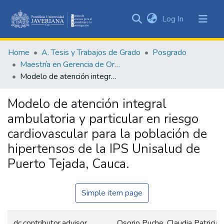
(current)
Log In
Communities
&
Home
A. Tesis y Trabajos de Grado
Posgrado
Collections
Maestría en Gerencia de Organizaciones de Salud
All of DSpace
Modelo de atención integral ambulatoria y particular en riesgo cardiovascular para la población de hipertensos de la IPS Unisalud de Puerto Tejada, Cauca.
Statistics
Modelo de atención integral
ambulatoria y particular en riesgo
cardiovascular para la población de
hipertensos de la IPS Unisalud de
Puerto Tejada, Cauca.
Simple item page
dc.contributor.advisor
Osorio Puche, Claudia Patricia