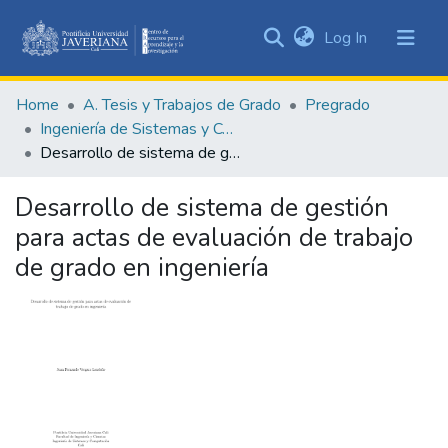
(current)
Log In
Communities
&
Home
A. Tesis y Trabajos de Grado
Pregrado
Collections
Ingeniería de Sistemas y Computación
All of DSpace
Desarrollo de sistema de gestión para actas de evaluación de trabajo de grado en ingeniería
Statistics
Desarrollo de sistema de gestión
para actas de evaluación de trabajo
de grado en ingeniería