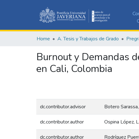
Co
C
Home
A. Tesis y Trabajos de Grado
Pregr
Burnout y Demandas de
en Cali, Colombia
dc.contributor.advisor
Botero Sarassa,
dc.contributor.author
Ospina López, L
dc.contributor.author
Rodríguez Puent