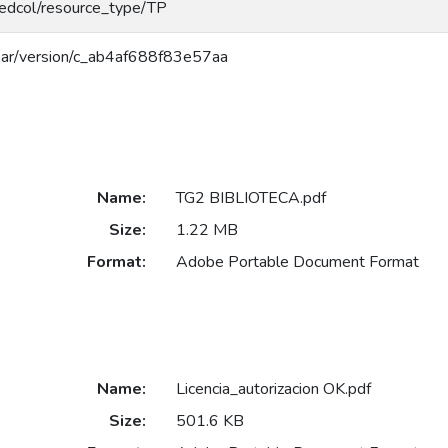
/redcol/resource_type/TP
/coar/version/c_ab4af688f83e57aa
Name:
TG2 BIBLIOTECA.pdf
Size:
1.22 MB
Format:
Adobe Portable Document Format
Name:
Licencia_autorizacion OK.pdf
Size:
501.6 KB