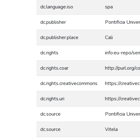
dc.language.iso
spa
dc.publisher
Pontificia Unive
dc.publisher.place
Cali
dc.rights
info:eu-repo/s
dc.rights.coar
http://purl.org/
dc.rights.creativecommons
https://creativ
dc.rights.uri
https://creativ
dc.source
Pontificia Unive
dc.source
Vitela