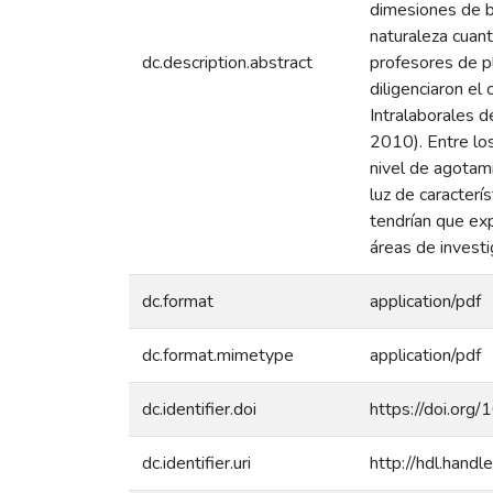
dimesiones de b
naturaleza cuan
dc.description.abstract
profesores de p
diligenciaron e
Intralaborales 
2010). Entre lo
nivel de agotami
luz de caracter
tendrían que exp
áreas de investi
dc.format
application/pdf
dc.format.mimetype
application/pdf
dc.identifier.doi
https://doi.org
dc.identifier.uri
http://hdl.han