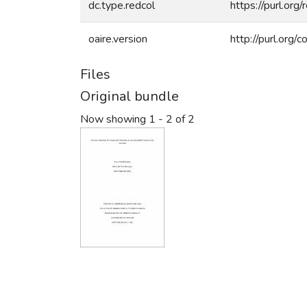
dc.type.redcol
https://purl.org
oaire.version
http://purl.org
Files
Original bundle
Now showing
1 - 2 of 2