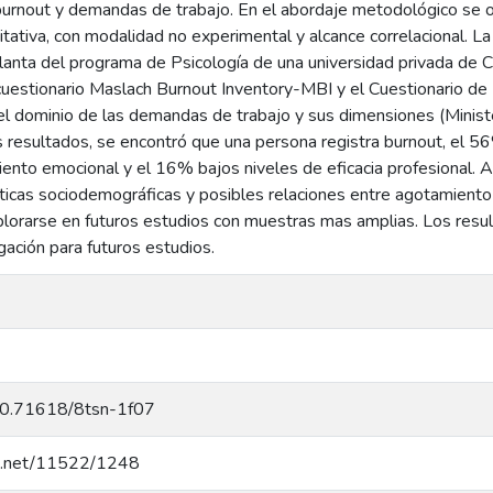
urnout y demandas de trabajo. En el abordaje metodológico se o
titativa, con modalidad no experimental y alcance correlacional.
lanta del programa de Psicología de una universidad privada de C
l cuestionario Maslach Burnout Inventory-MBI y el Cuestionario d
del dominio de las demandas de trabajo y sus dimensiones (Minist
s resultados, se encontró que una persona registra burnout, el 5
ento emocional y el 16% bajos niveles de eficacia profesional. As
ísticas sociodemográficas y posibles relaciones entre agotamient
lorarse en futuros estudios con muestras mas amplias. Los result
gación para futuros estudios.
/10.71618/8tsn-1f07
dle.net/11522/1248