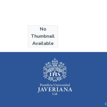
No
Collections
Thumbnail
Psicología
Available
C