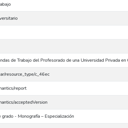
abajo
ersitario
das de Trabajo del Profesorado de una Universidad Privada en C
coar/resource_type/c_46ec
mantics/report
mantics/acceptedVersion
 grado - Monografía – Especialización