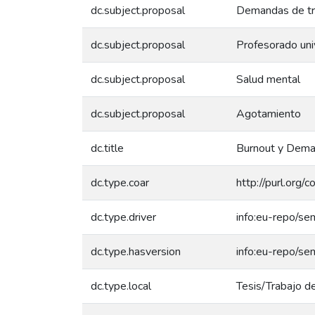
dc.subject.proposal
Demandas de tr
dc.subject.proposal
Profesorado univ
dc.subject.proposal
Salud mental
dc.subject.proposal
Agotamiento
dc.title
Burnout y Deman
dc.type.coar
http://purl.org/
dc.type.driver
info:eu-repo/se
dc.type.hasversion
info:eu-repo/se
dc.type.local
Tesis/Trabajo de