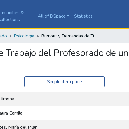
mmunities &
All of DSpace
Statistics
ollections
ado
Psicología
Burnout y Demandas de Trabajo del Profesorado de una Universidad Privada en Cali, Colombia
 Trabajo del Profesorado de un
Simple item page
 Jimena
aura Camila
es, María del Pilar