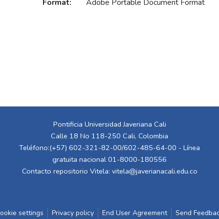
Format:
Adobe Portable Document Format
Pontificia Universidad Javeriana Cali
Calle 18 No 118-250 Cali, Colombia
Teléfono:(+57) 602-321-82-00/602-485-64-00 - Línea
gratuita nacional 01-8000-180556
Contacto repositorio Vitela:
vitela@javerianacali.edu.co
ookie settings
Privacy policy
End User Agreement
Send Feedba