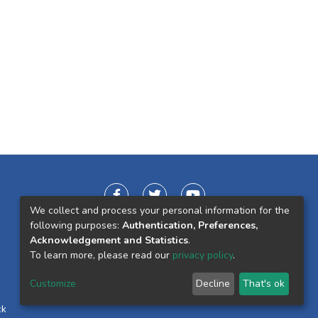
We collect and process your personal information for the
following purposes:
Authentication, Preferences,
Acknowledgement and Statistics
.
To learn more, please read our
privacy policy
.
Customize
Decline
That's ok
ck