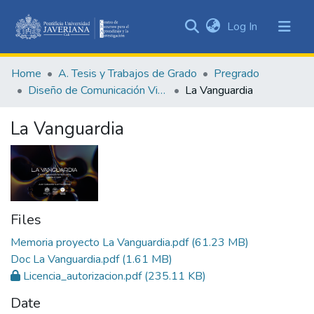
(current)
Log In
Communities
&
Home
A. Tesis y Trabajos de Grado
Pregrado
Collections
Diseño de Comunicación Visual
La Vanguardia
All of DSpace
La Vanguardia
Statistics
Files
Memoria proyecto La Vanguardia.pdf
(61.23 MB)
Doc La Vanguardia.pdf
(1.61 MB)
Licencia_autorizacion.pdf
(235.11 KB)
Date