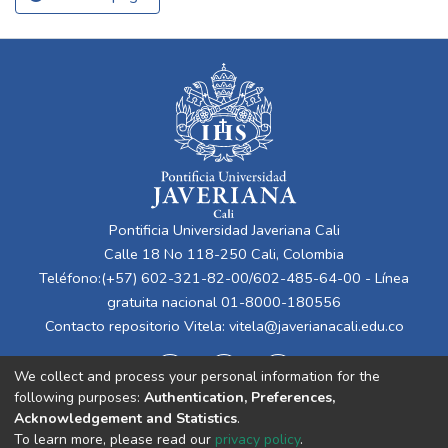
Pontificia Universidad Javeriana Cali
Calle 18 No 118-250 Cali, Colombia
Teléfono:(+57) 602-321-82-00/602-485-64-00 - Línea
gratuita nacional 01-8000-180556
Contacto repositorio Vitela:
vitela@javerianacali.edu.co
We collect and process your personal information for the
following purposes:
Authentication, Preferences,
Acknowledgement and Statistics
.
To learn more, please read our
privacy policy
.