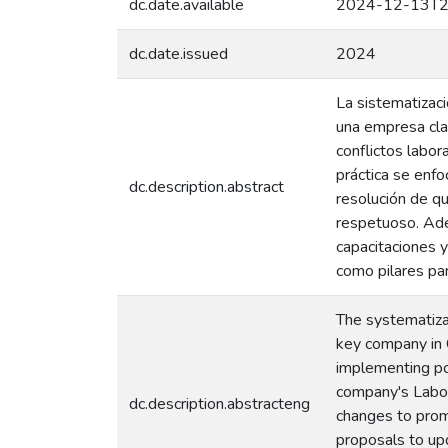
dc.date.available
2024-12-13T2
dc.date.issued
2024
La sistematizaci
una empresa cla
conflictos labor
práctica se enfo
dc.description.abstract
resolución de qu
respetuoso. Ade
capacitaciones y
como pilares par
The systematiza
key company in 
implementing po
company's Labor 
dc.description.abstracteng
changes to promo
proposals to up