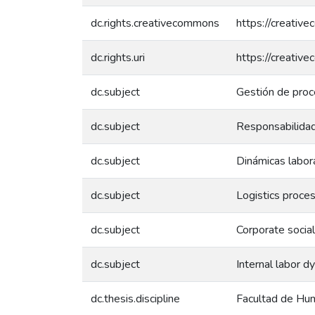
dc.rights.creativecommons
https://creativ
dc.rights.uri
https://creativ
dc.subject
Gestión de proc
dc.subject
Responsabilidad
dc.subject
Dinámicas labor
dc.subject
Logistics proc
dc.subject
Corporate social
dc.subject
Internal labor d
dc.thesis.discipline
Facultad de Hum