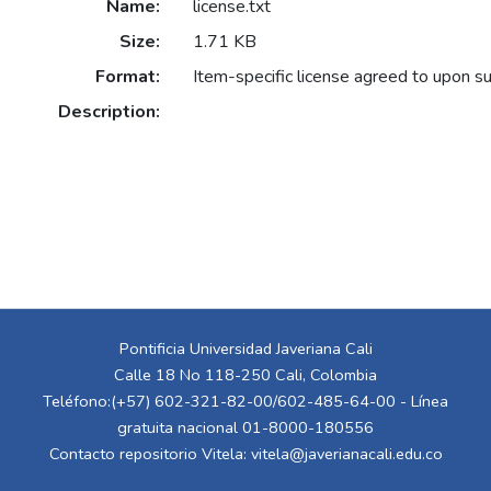
Name:
license.txt
Size:
1.71 KB
Format:
Item-specific license agreed to upon s
Description:
Pontificia Universidad Javeriana Cali
Calle 18 No 118-250 Cali, Colombia
Teléfono:(+57) 602-321-82-00/602-485-64-00 - Línea
gratuita nacional 01-8000-180556
Contacto repositorio Vitela:
vitela@javerianacali.edu.co