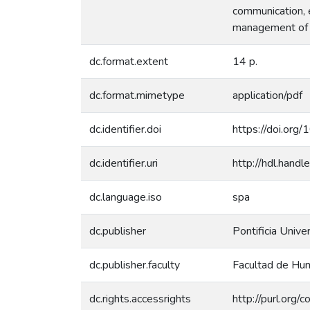
communication, e
management of 
dc.format.extent
14 p.
dc.format.mimetype
application/pdf
dc.identifier.doi
https://doi.or
dc.identifier.uri
http://hdl.han
dc.language.iso
spa
dc.publisher
Pontificia Unive
dc.publisher.faculty
Facultad de Hum
dc.rights.accessrights
http://purl.org/