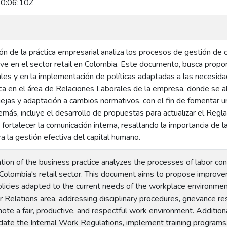
0:06:10Z
ón de la práctica empresarial analiza los procesos de gestión de
ve en el sector retail en Colombia. Este documento, busca propon
ales y en la implementación de políticas adaptadas a las necesida
ca en el área de Relaciones Laborales de la empresa, donde se ab
ejas y adaptación a cambios normativos, con el fin de fomentar un
más, incluye el desarrollo de propuestas para actualizar el Regl
 fortalecer la comunicación interna, resaltando la importancia de l
a la gestión efectiva del capital humano.
tion of the business practice analyzes the processes of labor c
Colombia's retail sector. This document aims to propose improvem
licies adapted to the current needs of the workplace environment
Relations area, addressing disciplinary procedures, grievance res
te a fair, productive, and respectful work environment. Additiona
date the Internal Work Regulations, implement training programs,