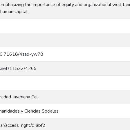
mphasizing the importance of equity and organizational well-being
human capital.
g/10.71618/4zad-yw78
dle.net/11522/4269
rsidad Javeriana Cali
anidades y Ciencias Sociales
coar/access_right/c_abf2