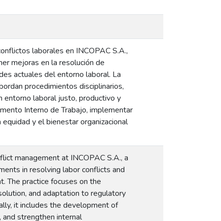
 conflictos laborales en INCOPAC S.A.,
er mejoras en la resolución de
des actuales del entorno laboral. La
ordan procedimientos disciplinarios,
 entorno laboral justo, productivo y
amento Interno de Trabajo, implementar
a equidad y el bienestar organizacional
onflict management at INCOPAC S.A., a
ents in resolving labor conflicts and
. The practice focuses on the
olution, and adaptation to regulatory
lly, it includes the development of
 and strengthen internal