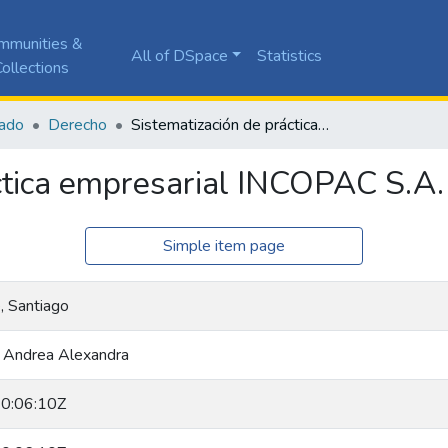
mmunities &
All of DSpace
Statistics
ollections
ado
Derecho
Sistematización de práctica empresarial INCOPAC S.A.
ctica empresarial INCOPAC S.A.
Simple item page
, Santiago
, Andrea Alexandra
0:06:10Z