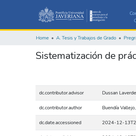
Co
C
Home
A. Tesis y Trabajos de Grado
Pregr
Sistematización de prá
dc.contributor.advisor
Dussan Laverde
dc.contributor.author
Buendía Vallejo
dc.date.accessioned
2024-12-13T2