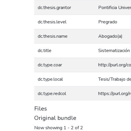
dc.thesis.grantor
Pontificia Unive
dc.thesis.level
Pregrado
dc.thesis.name
Abogado(a)
dc.title
Sistematización
dc.type.coar
http://purl.org/
dc.type.local
Tesis/Trabajo d
dc.type.redcol
https://purl.org
Files
Original bundle
Now showing
1 - 2 of 2