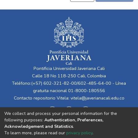
Pontificia Universidad Javeriana Cali
Calle 18 No 118-250 Cali, Colombia
Teléfono:(+57) 602-321-82-00/602-485-64-00 - Línea
gratuita nacional 01-8000-180556
Contacto repositorio Vitela:
vitela@javerianacali.edu.co
We collect and process your personal information for the
following purposes:
Authentication, Preferences,
Acknowledgement and Statistics
.
To learn more, please read our
privacy policy
.