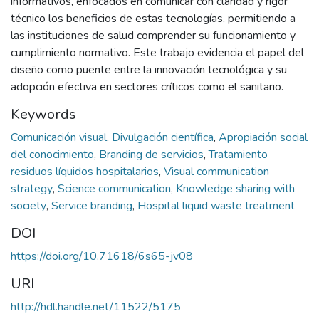
informativos, enfocados en comunicar con claridad y rigor
técnico los beneficios de estas tecnologías, permitiendo a
las instituciones de salud comprender su funcionamiento y
cumplimiento normativo. Este trabajo evidencia el papel del
diseño como puente entre la innovación tecnológica y su
adopción efectiva en sectores críticos como el sanitario.
Keywords
Comunicación visual
,
Divulgación científica
,
Apropiación social
del conocimiento
,
Branding de servicios
,
Tratamiento
residuos líquidos hospitalarios
,
Visual communication
strategy
,
Science communication
,
Knowledge sharing with
society
,
Service branding
,
Hospital liquid waste treatment
DOI
https://doi.org/10.71618/6s65-jv08
URI
http://hdl.handle.net/11522/5175