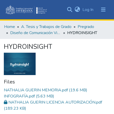
(current)
Log In
Communities
&
Home
A. Tesis y Trabajos de Grado
Pregrado
Collections
Diseño de Comunicación Visual
HYDROINSIGHT
All of DSpace
HYDROINSIGHT
Statistics
Files
NATHALIA GUERIN MEMORIA.pdf
(19.6 MB)
INFOGRAFÍA.pdf
(5.63 MB)
NATHALIA GUERIN LICENCIA AUTORIZACIÓN.pdf
(189.23 KB)