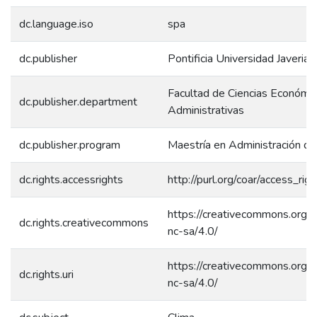
dc.language.iso
spa
dc.publisher
Pontificia Universidad Javerian
Facultad de Ciencias Económic
dc.publisher.department
Administrativas
dc.publisher.program
Maestría en Administración d
dc.rights.accessrights
http://purl.org/coar/access_rig
https://creativecommons.org/l
dc.rights.creativecommons
nc-sa/4.0/
https://creativecommons.org/l
dc.rights.uri
nc-sa/4.0/