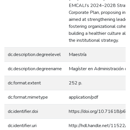
EMCALI’s 2024–2028 Strate
Corporate Plan, proposing initi
aimed at strengthening leaders
fostering organizational cohesi
building a healthier culture ali
the institutional strategy.
dc.description.degreelevel
Maestría
dc.description.degreename
Magíster en Administración d
dc.format.extent
252 p.
dc.format.mimetype
application/pdf
dc.identifier.doi
https://doi.org/10.71618/p6
dc.identifier.uri
http://hdl.handle.net/11522/