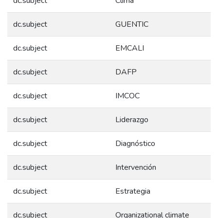
dc.subject
Clima
dc.subject
GUENTIC
dc.subject
EMCALI
dc.subject
DAFP
dc.subject
IMCOC
dc.subject
Liderazgo
dc.subject
Diagnóstico
dc.subject
Intervención
dc.subject
Estrategia
dc.subject
Organizational climate