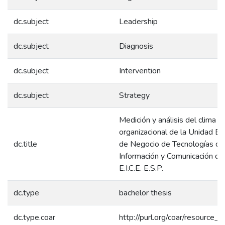
dc.subject
Leadership
dc.subject
Diagnosis
dc.subject
Intervention
dc.subject
Strategy
Medición y análisis del clima
organizacional de la Unidad Es
dc.title
de Negocio de Tecnologías de
Información y Comunicación 
E.I.C.E. E.S.P.
dc.type
bachelor thesis
dc.type.coar
http://purl.org/coar/resource_