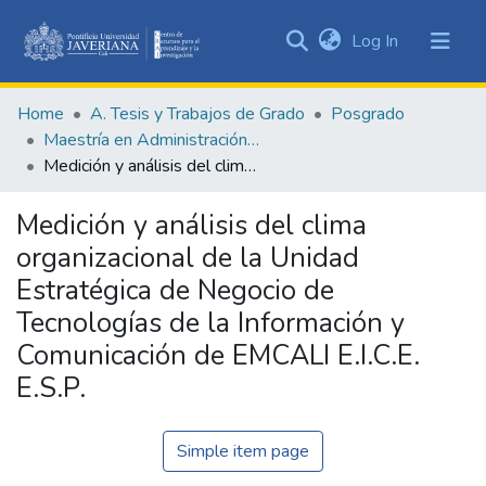
(current)
Log In
Communities
&
Home
A. Tesis y Trabajos de Grado
Posgrado
Collections
Maestría en Administración de Empresas
All of DSpace
Medición y análisis del clima organizacional de la Unidad Estratégica de Negocio de Tecnologías de la Información y Comunicación de EMCALI E.I.C.E. E.S.P.
Statistics
Medición y análisis del clima
organizacional de la Unidad
Estratégica de Negocio de
Tecnologías de la Información y
Comunicación de EMCALI E.I.C.E.
E.S.P.
Simple item page