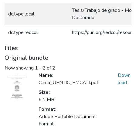
Tesis/Trabajo de grado - Mono
dc.type.local
Doctorado
dc.type.redcol
https://purl.org/redcol/resou
Files
Original bundle
Now showing
1 - 2 of 2
Name:
Down
Clima_UENTIC_EMCALI.pdf
load
Size:
5.1 MB
Format:
Adobe Portable Document
Format