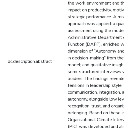
the work environment and thei
impact on productivity, motivat
strategic performance. A mix
approach was applied: a quanti
assessment using the model o
Administrative Department of 
Function (DAFP), enriched wit
dimension of “Autonomy and pa
in decision-making” from the
dc.description.abstract
model; and qualitative insight
semi-structured interviews wit
leaders. The findings revealed c
tensions in leadership style,
communication, integration, an
autonomy, alongside low level
recognition, trust, and organiza
belonging. Based on these insi
Organizational Climate Interve
(PIC) was developed and alig