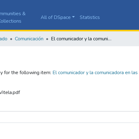
mmunities &
All of DSpace
Statistics
ollections
ado
Comunicación
El comunicador y la comunicadora en las grandes empresas del Valle del Cauca desde la perspectiva de los empleadores
y for the following item:
El comunicador y la comunicadora en las
Vitela.pdf