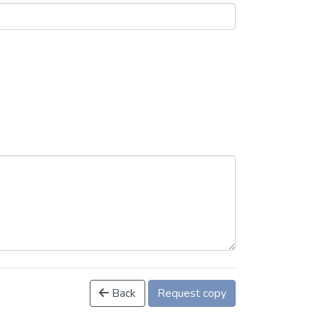
Back
Request copy