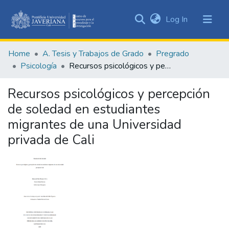
(current)
Log In
Communities
&
Home
A. Tesis y Trabajos de Grado
Pregrado
Collections
Psicología
Recursos psicológicos y percepción de soledad en estudiantes migrantes de una Universidad privada de Cali
All of DSpace
Recursos psicológicos y percepción
Statistics
de soledad en estudiantes
migrantes de una Universidad
privada de Cali