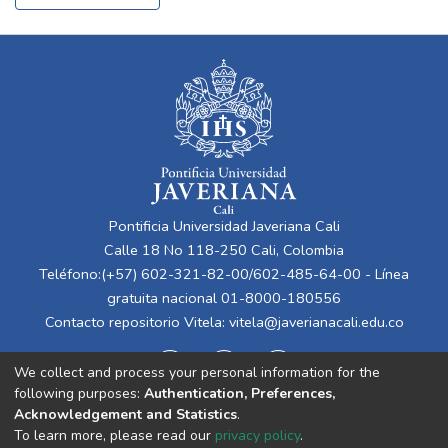
Pontificia Universidad Javeriana Cali
Calle 18 No 118-250 Cali, Colombia
Teléfono:(+57) 602-321-82-00/602-485-64-00 - Línea
gratuita nacional 01-8000-180556
Contacto repositorio Vitela:
vitela@javerianacali.edu.co
We collect and process your personal information for the
following purposes:
Authentication, Preferences,
Acknowledgement and Statistics
.
To learn more, please read our
privacy policy
.