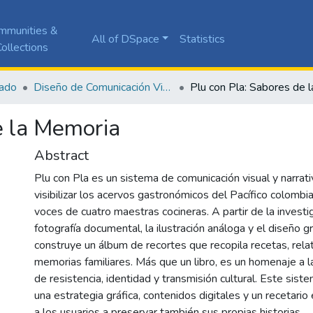
mmunities &
All of DSpace
Statistics
ollections
ado
Diseño de Comunicación Visual
e la Memoria
Abstract
Plu con Pla es un sistema de comunicación visual y narrat
visibilizar los acervos gastronómicos del Pacífico colombi
voces de cuatro maestras cocineras. A partir de la investig
fotografía documental, la ilustración análoga y el diseño gr
construye un álbum de recortes que recopila recetas, rela
memorias familiares. Más que un libro, es un homenaje a l
de resistencia, identidad y transmisión cultural. Este sis
una estrategia gráfica, contenidos digitales y un recetario 
a los usuarios a preservar también sus propias historias.