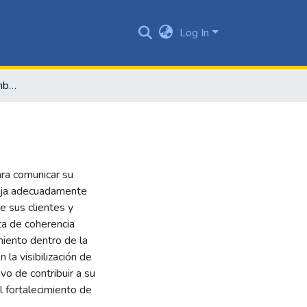
Log In
Reposicionamiento Colombo Farmacéutica S.A.S
ara comunicar su
leja adecuadamente
e sus clientes y
lta de coherencia
miento dentro de la
 la visibilización de
vo de contribuir a su
 fortalecimiento de