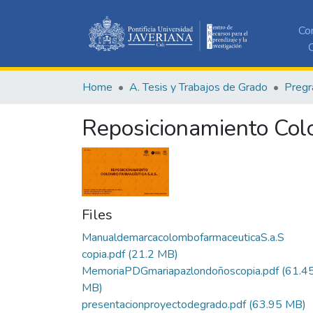
Co
C
Home
A. Tesis y Trabajos de Grado
Pregr
Reposicionamiento Col
Files
ManualdemarcacolombofarmaceuticaS.a.S
copia.pdf
(21.2 MB)
MemoriaPDGmariapazlondoñoscopia.pdf
(61.4
MB)
presentacionproyectodegrado.pdf
(63.95 MB)