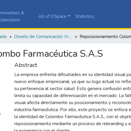
mmunities &
All of DSpace
Statistics
ollections
ado
Diseño de Comunicación Visual
ombo Farmacéutica S.A.S
Abstract
La empresa enfrenta dificultades en su identidad visual p
nuevo enfoque empresarial, ya que su logo actual no ref
su pertenencia al sector salud. Esto genera confusión entr
limita su capacidad de diferenciación en el mercado. La fa
visual afecta directamente su posicionamiento y reconoci
industria farmacéutica. Por ello, este proyecto se enfoca en
5
la identidad de Colombo Farmacéutica S.A.S., con el objeti
reposicionamiento mediante un proceso de rebranding y el
la experiencia con el cliente.