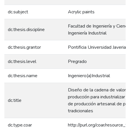
dc.subject
Acrylic paints
Facultad de Ingeniería y Ciencia
dc.thesis.discipline
Ingeniería Industrial
dc.thesis.grantor
Pontificia Universidad Javeriana
dc.thesis.level
Pregrado
dc.thesis.name
Ingeniero(a)Industrial
Diseño de la cadena de valor 
producción para industrializar 
dc.title
de producción artesanal de pin
tradicionales
dc.type.coar
http://purl.org/coar/resource_t