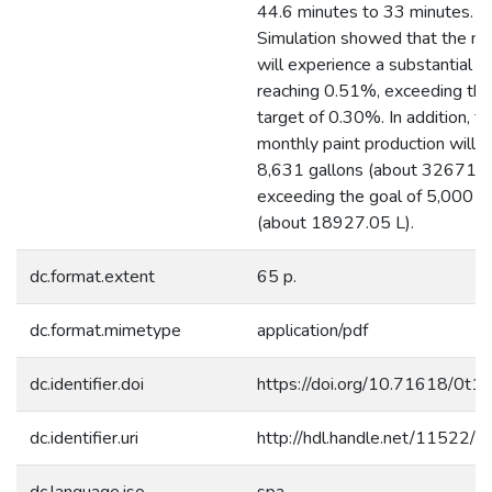
44.6 minutes to 33 minutes. 
Simulation showed that the ma
will experience a substantial in
reaching 0.51%, exceeding the i
target of 0.30%. In addition, t
monthly paint production will 
8,631 gallons (about 32671.8
exceeding the goal of 5,000 g
(about 18927.05 L).
dc.format.extent
65 p.
dc.format.mimetype
application/pdf
dc.identifier.doi
https://doi.org/10.71618/0t
dc.identifier.uri
http://hdl.handle.net/11522/
dc.language.iso
spa