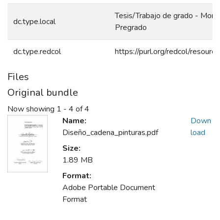
Tesis/Trabajo de grado - Monog
dc.type.local
Pregrado
dc.type.redcol
https://purl.org/redcol/resour
Files
Original bundle
Now showing
1 - 4 of 4
Name:
Down
Diseño_cadena_pinturas.pdf
load
Size:
1.89 MB
Format:
Adobe Portable Document
Format