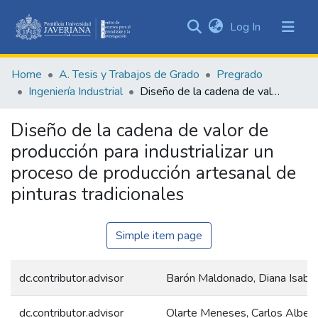
(current)
Log In
Communities
&
Home
A. Tesis y Trabajos de Grado
Pregrado
Collections
Ingeniería Industrial
Diseño de la cadena de valor de producción para industrializar un proceso de producción artesanal de pinturas tradicionales
All of DSpace
Diseño de la cadena de valor de
Statistics
producción para industrializar un
proceso de producción artesanal de
pinturas tradicionales
Simple item page
dc.contributor.advisor
Barón Maldonado, Diana Isabe
dc.contributor.advisor
Olarte Meneses, Carlos Alber