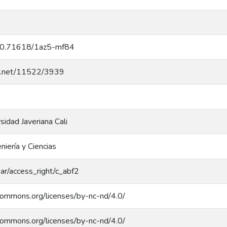
g/10.71618/1az5-mf84
dle.net/11522/3939
rsidad Javeriana Cali
niería y Ciencias
coar/access_right/c_abf2
ecommons.org/licenses/by-nc-nd/4.0/
ecommons.org/licenses/by-nc-nd/4.0/