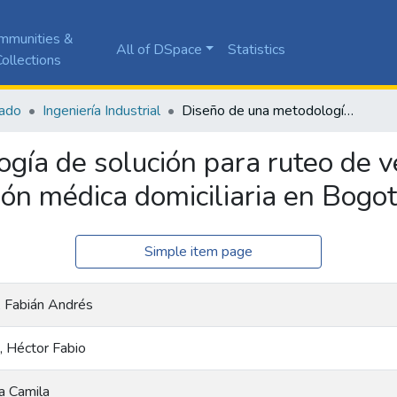
mmunities &
All of DSpace
Statistics
ollections
ado
Ingeniería Industrial
Diseño de una metodología de solución para ruteo de vehículos y asignación de personal para atención médica domiciliaria en Bogotá
gía de solución para ruteo de v
ión médica domiciliaria en Bogo
Simple item page
, Fabián Andrés
, Héctor Fabio
a Camila