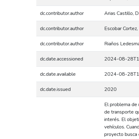
dc.contributor.author
Arias Castillo, D
dc.contributor.author
Escobar Cortez,
dc.contributor.author
Riaños Ledesma,
dc.date.accessioned
2024-08-28T1
dc.date.available
2024-08-28T1
dc.date.issued
2020
El problema de 
de transporte qu
interés. El obje
vehículos. Cuand
proyecto busca d