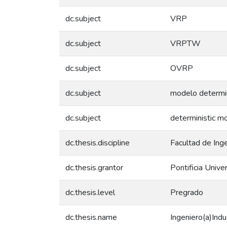
dc.subject
VRP
dc.subject
VRPTW
dc.subject
OVRP
dc.subject
modelo determin
dc.subject
deterministic m
dc.thesis.discipline
Facultad de Ingen
dc.thesis.grantor
Pontificia Unive
dc.thesis.level
Pregrado
dc.thesis.name
Ingeniero(a)Indu