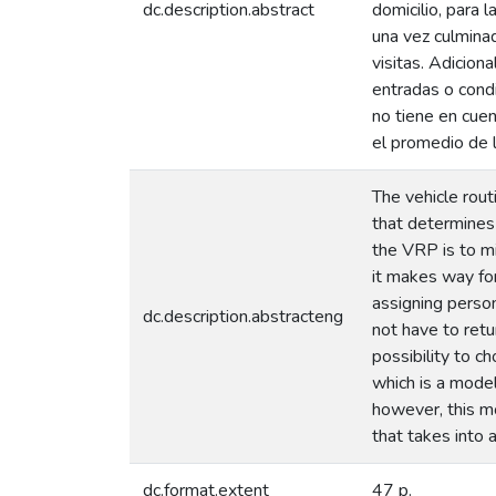
dc.description.abstract
domicilio, para 
una vez culminad
visitas. Adicion
entradas o condi
no tiene en cuen
el promedio de l
The vehicle rou
that determines 
the VRP is to mi
it makes way for
assigning person
dc.description.abstracteng
not have to ret
possibility to ch
which is a model
however, this mo
that takes into 
dc.format.extent
47 p.