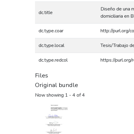
Diseño de una m
dc.title
domiciliaria en 
dc.type.coar
http://purl.org/
dc.type.local
Tesis/Trabajo d
dc.type.redcol
https://purl.org
Files
Original bundle
Now showing
1 - 4 of 4