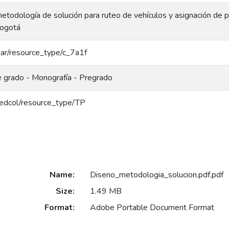
etodología de solución para ruteo de vehículos y asignación de 
Bogotá
coar/resource_type/c_7a1f
e grado - Monografía - Pregrado
/redcol/resource_type/TP
Name:
Diseno_metodologia_solucion.pdf.pdf
Size:
1.49 MB
Format:
Adobe Portable Document Format