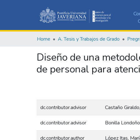
Co
C
Home
A. Tesis y Trabajos de Grado
Pregr
Diseño de una metodolo
de personal para atenc
dc.contributor.advisor
Castaño Giraldo
dc.contributor.advisor
Bonilla Londoño
dc.contributor.author
López Itas, Marí