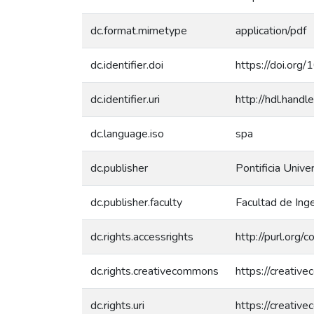
dc.format.mimetype
application/pdf
dc.identifier.doi
https://doi.or
dc.identifier.uri
http://hdl.han
dc.language.iso
spa
dc.publisher
Pontificia Unive
dc.publisher.faculty
Facultad de Inge
dc.rights.accessrights
http://purl.org/
dc.rights.creativecommons
https://creativ
dc.rights.uri
https://creativ