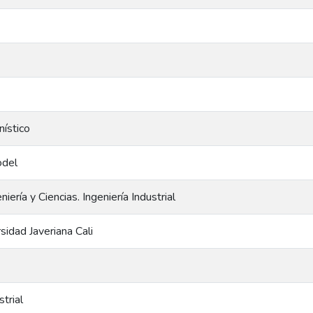
ístico
odel
iería y Ciencias. Ingeniería Industrial
rsidad Javeriana Cali
strial