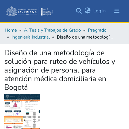
(current)
Log In
Communities
&
Home
A. Tesis y Trabajos de Grado
Pregrado
Collections
Ingeniería Industrial
Diseño de una metodología de solución para ruteo de vehículos y asignación de personal para atención médica domiciliaria en Bogotá
All of DSpace
Diseño de una metodología de
Statistics
solución para ruteo de vehículos y
asignación de personal para
atención médica domiciliaria en
Bogotá