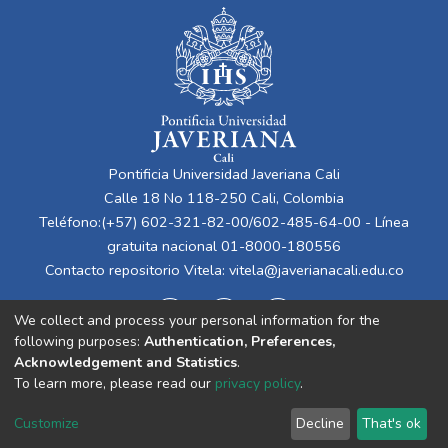
Pontificia Universidad Javeriana Cali
Calle 18 No 118-250 Cali, Colombia
Teléfono:(+57) 602-321-82-00/602-485-64-00 - Línea
gratuita nacional 01-8000-180556
Contacto repositorio Vitela:
vitela@javerianacali.edu.co
We collect and process your personal information for the
following purposes:
Authentication, Preferences,
Acknowledgement and Statistics
.
To learn more, please read our
privacy policy
.
Cookie
Privacy
End User
Send
Customize
Decline
That's ok
settings
policy
Agreement
Feedback