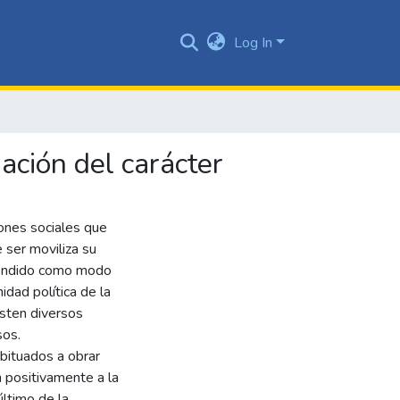
Log In
mación del carácter
ciones sociales que
 ser moviliza su
entendido como modo
idad política de la
isten diversos
sos.
bituados a obrar
 positivamente a la
ltimo de la