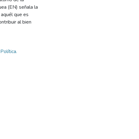
uea (EN) señala la
ue aquél que es
tribuir al bien
,
Política.