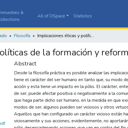
mmunities &
All of DSpace
Statistics
ollections
ado
Filosofía
Implicaciones éticas y políticas de la formación y reformación del carácter
olíticas de la formación y refor
Abstract
Desde la filosofía práctica es posible analizar las implica
tiene el carácter del ser humano en tanto que, su modo de
acción y esta tiene un impacto en la pólis. El carácter, 
de ser, puede afectar positiva o negativamente a la comun
que haga parte dicho ser humano, en la medida en que ex
modos de ser, algunos pueden ser viciosos y otros virtuo
Aquellos que han configurado un carácter vicioso están ha
viciosamente y sus acciones, evidentemente, no aportarán
df
pólis desencadenando acciones que van en contra del fin ú