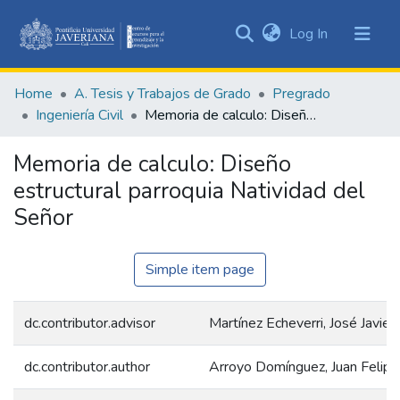
(current)
Log In
Communities
&
Home
A. Tesis y Trabajos de Grado
Pregrado
Collections
Ingeniería Civil
Memoria de calculo: Diseño estructural parroquia Natividad del Señor
All of DSpace
Memoria de calculo: Diseño
Statistics
estructural parroquia Natividad del
Señor
Simple item page
dc.contributor.advisor
Martínez Echeverri, José Javier
dc.contributor.author
Arroyo Domínguez, Juan Felipe