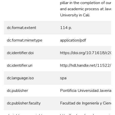
pillar in the completion of our 
and academic process at Javer
University in Cali.
dc.format.extent
114 p.
dc.format.mimetype
application/pdf
dc.identifier.doi
https://doi.org/10.71618/c20
dc.identifier.uri
http://hdl.handle.net/11522/
dc.language.iso
spa
dc.publisher
Pontificia Universidad Javeriana
dc.publisher.faculty
Facultad de Ingeniería y Cienci