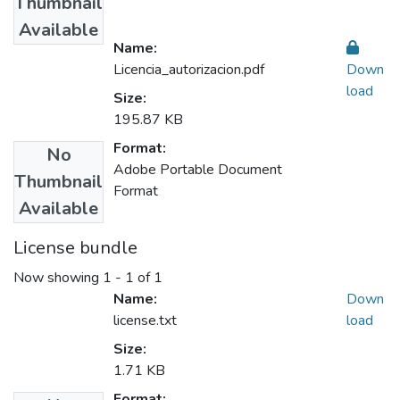
Thumbnail
Available
Name:
Licencia_autorizacion.pdf
Down
load
Size:
195.87 KB
Format:
No
Adobe Portable Document
Thumbnail
Format
Available
License bundle
Now showing
1 - 1 of 1
Name:
Down
license.txt
load
Size:
1.71 KB
Format: