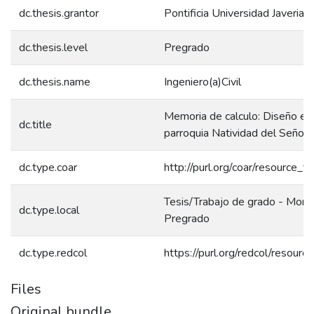
dc.thesis.grantor
Pontificia Universidad Javeriana
dc.thesis.level
Pregrado
dc.thesis.name
Ingeniero(a)Civil
Memoria de calculo: Diseño est
dc.title
parroquia Natividad del Señor
dc.type.coar
http://purl.org/coar/resource_t
Tesis/Trabajo de grado - Monog
dc.type.local
Pregrado
dc.type.redcol
https://purl.org/redcol/resour
Files
Original bundle