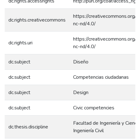
dc.rights.accessrights
http://purl.org/coar/access_rig
https://creativecommons.org/l
dc.rights.creativecommons
nc-nd/4.0/
https://creativecommons.org/l
dc.rights.uri
nc-nd/4.0/
dc.subject
Diseño
dc.subject
Competencias ciudadanas
dc.subject
Design
dc.subject
Civic competencies
Facultad de Ingeniería y Ciencia
dc.thesis.discipline
Ingeniería Civil