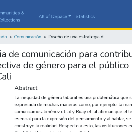
mmunities &
All of DSpace
Statistics
ollections
ado
Comunicación
Diseño de una estrategia de comunicación para contribuir al reconocimiento del lenguaje con perspectiva de género para el público interno de la pontificia Universidad Javeriana Cali
a de comunicación para contribu
tiva de género para el público i
ali
Abstract
La inequidad de género laboral es una problemática que 
expresada de muchas maneras como, por ejemplo, la man
comunicamos. Jiménez et. al y Ruay et. al afirman que el 
esencial para la expresión del pensamiento y al hablar, se
construye la realidad. Respecto a esto, las instituciones 