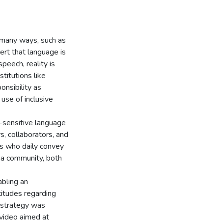
n many ways, such as
ert that language is
peech, reality is
titutions like
onsibility as
use of inclusive
r-sensitive language
s, collaborators, and
es who daily convey
na community, both
abling an
itudes regarding
e strategy was
 video aimed at