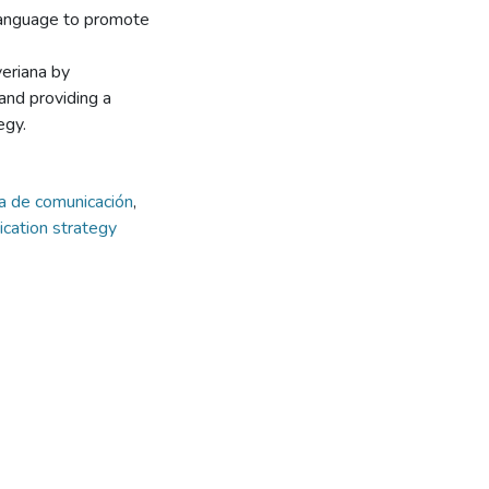
language to promote
veriana by
and providing a
egy.
ia de comunicación
,
cation strategy