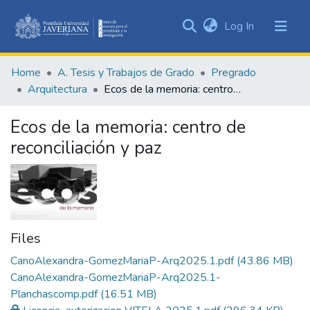
(current)
Log In
Communities
&
Home
A. Tesis y Trabajos de Grado
Pregrado
Collections
Arquitectura
Ecos de la memoria: centro de reconciliación y paz
All of DSpace
Ecos de la memoria: centro de
Statistics
reconciliación y paz
Files
CanoAlexandra-GomezMariaP-Arq2025.1.pdf
(43.86 MB)
CanoAlexandra-GomezMariaP-Arq2025.1-
Planchascomp.pdf
(16.51 MB)