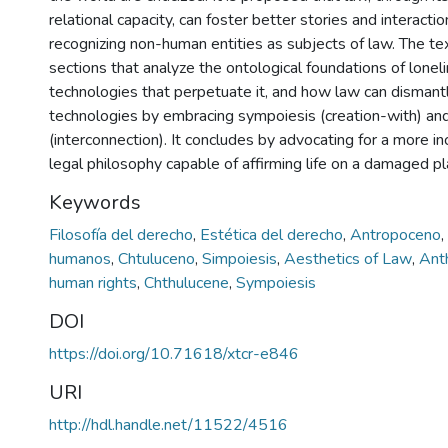
relational capacity, can foster better stories and interactio
recognizing non-human entities as subjects of law. The tex
sections that analyze the ontological foundations of lonel
technologies that perpetuate it, and how law can dismant
technologies by embracing sympoiesis (creation-with) and
(interconnection). It concludes by advocating for a more inc
legal philosophy capable of affirming life on a damaged pl
Keywords
Filosofía del derecho
,
Estética del derecho
,
Antropoceno
,
humanos
,
Chtuluceno
,
Simpoiesis
,
Aesthetics of Law
,
Ant
human rights
,
Chthulucene
,
Sympoiesis
DOI
https://doi.org/10.71618/xtcr-e846
URI
http://hdl.handle.net/11522/4516