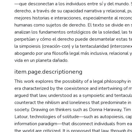
—que desconectan a los individuos entre sí y del mundo.
derecho, a través de su capacidad narrativa y relacional, 
mejores historias e interacciones, especialmente al recon
humanas como sujetos de derecho. El texto se divide en 
analizan los fundamentos ontológicos de la soledad, las t
perpetúan y cómo el derecho puede desmantelar estas te
la simpoiesis (creación-con) y la tentacularidad (intercone
abogando por una filosofía legal más inclusiva, relacional y
vida en un planeta dañado.
item.page.descriptioneng
This work explores the possibility of a legal philosophy in
era characterized by the coexistence and intertwining of mu
argued that law, understood as a sympoietic and tentacula
counteract the nihilism and loneliness that predominate i
society. Drawing on thinkers such as Donna Haraway, Tim 
Latour, technologies of solitude—such as autopoiesis, cap
information paradigm—that disconnect individuals from ea
the world are criticized. It is proposed that law, through it