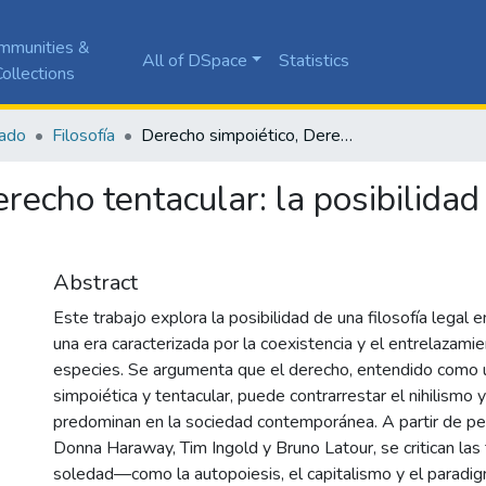
mmunities &
All of DSpace
Statistics
ollections
ado
Filosofía
Derecho simpoiético, Derecho tentacular: la posibilidad de una filosofía legal en el Chthuluceno
recho tentacular: la posibilidad 
Abstract
Este trabajo explora la posibilidad de una filosofía legal 
una era caracterizada por la coexistencia y el entrelazami
especies. Se argumenta que el derecho, entendido como u
simpoiética y tentacular, puede contrarrestar el nihilismo 
predominan en la sociedad contemporánea. A partir de 
Donna Haraway, Tim Ingold y Bruno Latour, se critican las
soledad—como la autopoiesis, el capitalismo y el paradig