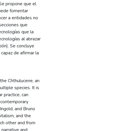
 Se propone que el
puede fomentar
ocer a entidades no
secciones que
ecnologías que la
cnologías al abrazar
xión). Se concluye
 capaz de afirmar la
 the Chthulucene, an
ltiple species. It is
r practice, can
n contemporary
Ingold, and Bruno
italism, and the
ch other and from
s narrative and