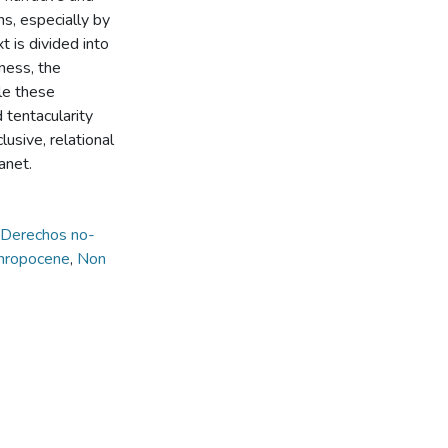
ns, especially by
t is divided into
iness, the
le these
 tentacularity
lusive, relational
anet.
Derechos no-
hropocene
,
Non