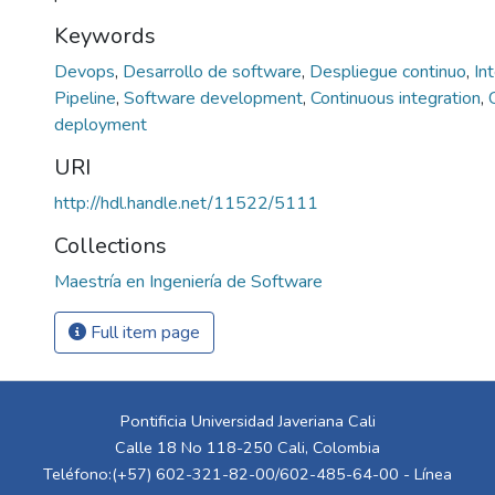
Keywords
Devops
,
Desarrollo de software
,
Despliegue continuo
,
In
Pipeline
,
Software development
,
Continuous integration
,
deployment
URI
http://hdl.handle.net/11522/5111
Collections
Maestría en Ingeniería de Software
Full item page
Pontificia Universidad Javeriana Cali
Calle 18 No 118-250 Cali, Colombia
Teléfono:(+57) 602-321-82-00/602-485-64-00 - Línea