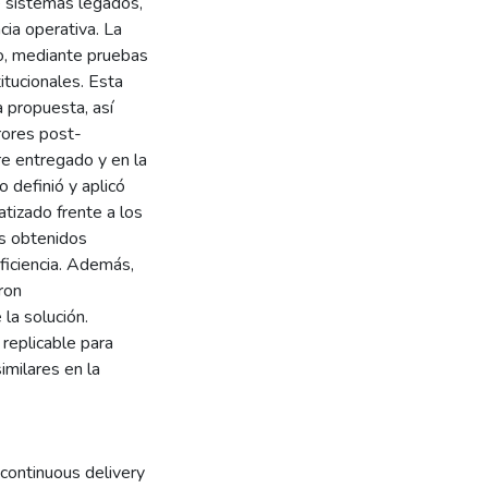
e sistemas legados,
ncia operativa. La
o, mediante pruebas
itucionales. Esta
a propuesta, así
rores post-
re entregado y en la
o definió y aplicó
tizado frente a los
os obtenidos
eficiencia. Además,
ron
la solución.
replicable para
imilares en la
 continuous delivery