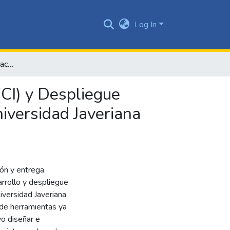
Log In
Propuesta de implementación de Integración Continua (CI) y Despliegue Continuo (CD) en aplicaciones legacy de la Pontificia Universidad Javeriana Cali
CI) y Despliegue
niversidad Javeriana
ión y entrega
rrollo y despliegue
iversidad Javeriana
de herramientas ya
vo diseñar e