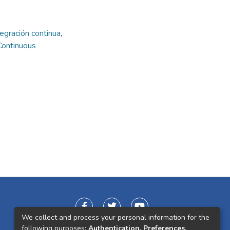
tegración continua
,
Continuous
We collect and process your personal information for the
following purposes:
Authentication, Preferences,