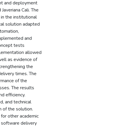
ent and deployment
 Javeriana Cali. The
n the institutional
al solution adapted
tomation,
 implemented and
oncept tests
mplementation allowed
 well as evidence of
trengthening the
delivery times. The
rmance of the
sses. The results
nd efficiency.
d, and technical
of the solution.
e for other academic
r software delivery