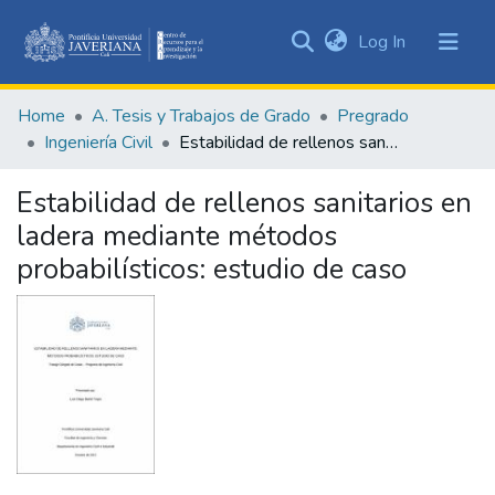
(current)
Log In
Communities
&
Home
A. Tesis y Trabajos de Grado
Pregrado
Collections
Ingeniería Civil
Estabilidad de rellenos sanitarios en ladera mediante métodos probabilísticos: estudio de caso
All of DSpace
Estabilidad de rellenos sanitarios en
Statistics
ladera mediante métodos
probabilísticos: estudio de caso