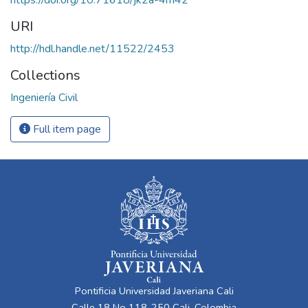
https://doi.org/10.71618/jk2a-4m42
URI
http://hdl.handle.net/11522/2453
Collections
Ingeniería Civil
Full item page
Pontificia Universidad Javeriana Cali
Calle 18 No 118-250 Cali, Colombia