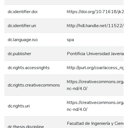
dc.identifier.doi
https://doi.org/10.71618/jk2
dc.identifier.uri
http://hdl.handle.net/11522/
dc.language.iso
spa
dc.publisher
Pontificia Universidad Javeriana
dc.rights.accessrights
http://purl.org/coar/access_rig
https://creativecommons.org/l
dc.rights.creativecommons
nc-nd/4.0/
https://creativecommons.org/l
dc.rights.uri
nc-nd/4.0/
Facultad de Ingeniería y Ciencia
dc.thesis.discipline