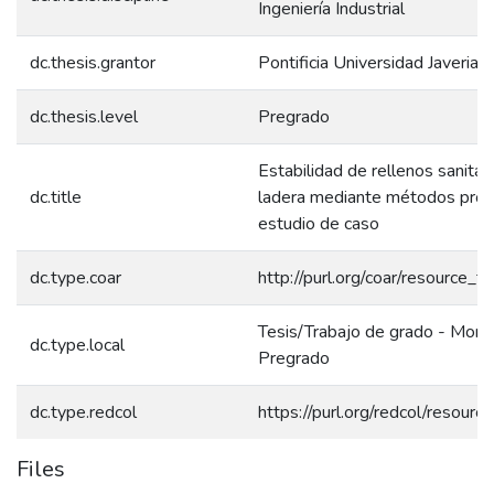
Ingeniería Industrial
dc.thesis.grantor
Pontificia Universidad Javeriana
dc.thesis.level
Pregrado
Estabilidad de rellenos sanitar
dc.title
ladera mediante métodos proba
estudio de caso
dc.type.coar
http://purl.org/coar/resource_t
Tesis/Trabajo de grado - Monog
dc.type.local
Pregrado
dc.type.redcol
https://purl.org/redcol/resour
Files