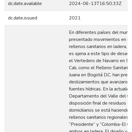
dc.date.available
2024-06-13T16:50:33Z
dc.date.issued
2021
En diferentes países del mund
presentado movimientos en m
rellenos sanitarios en ladera, 
es ajena a este tipo de desast
el Vertedero de Navarro en Sa
Cali, como el Relleno Sanitari
Juana en Bogotá D.C. han pres
deslizamientos que avanzaron 
fuentes hídricas. En la actualid
Departamento del Valle del Ca
disposición final de residuos s
domiciliarios se está haciendo
rellenos sanitarios regionales
“Presidente” y “Colomba-El Gu
ambos en ladera. El diseño y o