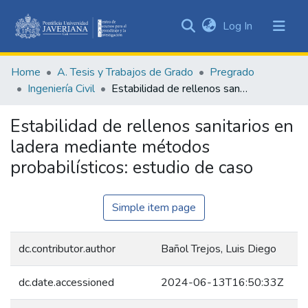
(current)
Log In
Communities
&
Home
A. Tesis y Trabajos de Grado
Pregrado
Collections
Ingeniería Civil
Estabilidad de rellenos sanitarios en ladera mediante métodos probabilísticos: estudio de caso
All of DSpace
Estabilidad de rellenos sanitarios en
Statistics
ladera mediante métodos
probabilísticos: estudio de caso
Simple item page
dc.contributor.author
Bañol Trejos, Luis Diego
dc.date.accessioned
2024-06-13T16:50:33Z