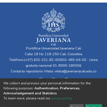
Pontificia Universidad Javeriana Cali
Calle 18 No 118-250 Cali, Colombia
Teléfono:(+57) 602-321-82-00/602-485-64-00 - Línea
gratuita nacional 01-8000-180556
Contacto repositorio Vitela:
vitela@javerianacali.edu.co
We collect and process your personal information for the
following purposes:
Authentication, Preferences,
Acknowledgement and Statistics
.
To learn more, please read our
privacy policy
.
Cookie
Privacy
End User
Send