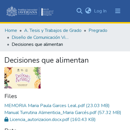
(current)
Log In
Communities
&
Home
A. Tesis y Trabajos de Grado
Pregrado
Collections
Diseño de Comunicación Visual
All of DSpace
Decisiones que alimentan
Statistics
Decisiones que alimentan
Files
MEMORIA Maria Paula Garces Leal..pdf
(23.03 MB)
Manual Turrutina Alimenticia_Maria Garcés.pdf
(57.32 MB)
Licencia_autorizacion.docx.pdf
(160.43 KB)