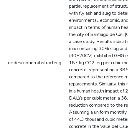
partial replacement of structu
with fly ash and slag to determ
environmental, economic, and s
impact in terms of human healt
the city of Santiago de Cali (C
a case study. Results indicate 
mix containing 30% slag and 2
(30E20CV) exhibited GHG emi
dc.description.abstracteng
187 kg CO2-eq per cubic mete
concrete, representing a 38.9
compared to the reference mix
replacements. Similarly, this m
in a human health impact of 2
DALYs per cubic meter, a 38.
reduction compared to the refe
Assuming a uniform monthly pr
of 44,3 thousand cubic meters
concrete in the Valle del Cauca