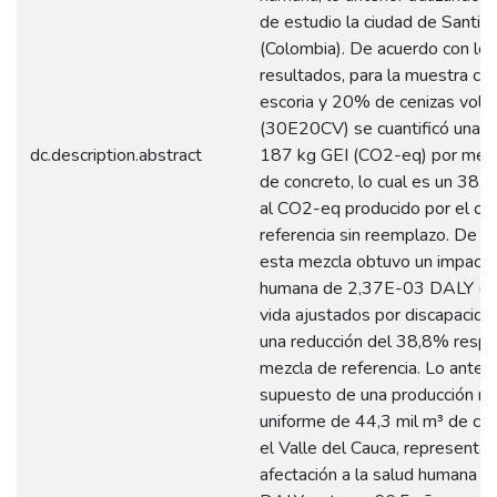
de estudio la ciudad de Santiag
(Colombia). De acuerdo con los
resultados, para la muestra c
escoria y 20% de cenizas vola
(30E20CV) se cuantificó una e
dc.description.abstract
187 kg GEI (CO2-eq) por metr
de concreto, lo cual es un 38
al CO2-eq producido por el co
referencia sin reemplazo. De ig
esta mezcla obtuvo un impacto 
humana de 2,37E-03 DALY (a
vida ajustados por discapacida
una reducción del 38,8% respe
mezcla de referencia. Lo anterio
supuesto de una producción m
uniforme de 44,3 mil m³ de co
el Valle del Cauca, representar
afectación a la salud humana 