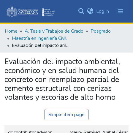
(current)
Log In
Communities
&
Home
A. Tesis y Trabajos de Grado
Posgrado
Collections
Maestría en Ingeniería Civil
All of DSpace
Evaluación del impacto ambiental, económico y en salud humana del concreto con reemplazo parcial de cemento estructural con cenizas volantes y escorias de alto horno
Statistics
Evaluación del impacto ambiental,
económico y en salud humana del
concreto con reemplazo parcial de
cemento estructural con cenizas
volantes y escorias de alto horno
Simple item page
dc.contributor.advisor
Maury Ramírez, Aníbal César