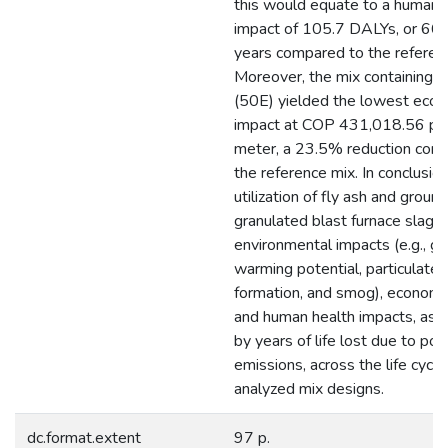
this would equate to a human 
impact of 105.7 DALYs, or 66.
years compared to the referen
Moreover, the mix containing 
(50E) yielded the lowest eco
impact at COP 431,018.56 per
meter, a 23.5% reduction com
the reference mix. In conclusion
utilization of fly ash and ground
granulated blast furnace slag 
environmental impacts (e.g., gl
warming potential, particulate
formation, and smog), economic
and human health impacts, as
by years of life lost due to pol
emissions, across the life cycle
analyzed mix designs.
dc.format.extent
97 p.