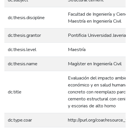
Facultad de Ingeniería y Ciencia
dc.thesis.discipline
Maestría en Ingeniería Civil
dc.thesis.grantor
Pontificia Universidad Javeriana
dc.thesis.level
Maestría
dc.thesis.name
Magíster en Ingeniería Civil
Evaluación del impacto ambient
económico y en salud humana 
dc.title
concreto con reemplazo parcial
cemento estructural con ceniza
y escorias de alto horno
dc.type.coar
http://purl.org/coar/resource_t