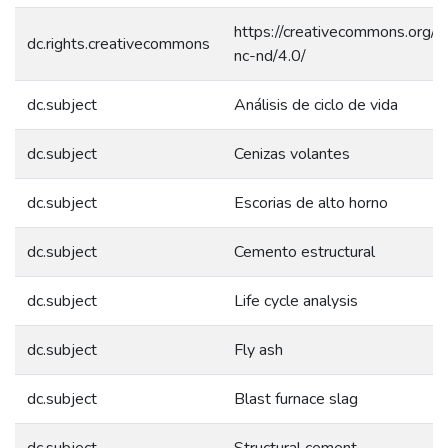
https://creativecommons.org/l
dc.rights.creativecommons
nc-nd/4.0/
dc.subject
Análisis de ciclo de vida
dc.subject
Cenizas volantes
dc.subject
Escorias de alto horno
dc.subject
Cemento estructural
dc.subject
Life cycle analysis
dc.subject
Fly ash
dc.subject
Blast furnace slag
dc.subject
Structural cement