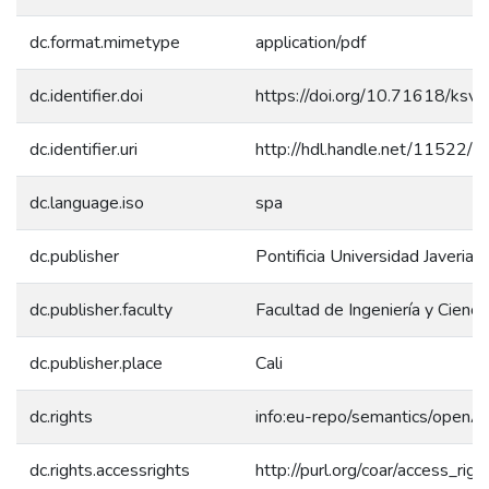
dc.format.mimetype
application/pdf
dc.identifier.doi
https://doi.org/10.71618/ksv
dc.identifier.uri
http://hdl.handle.net/11522/
dc.language.iso
spa
dc.publisher
Pontificia Universidad Javeriana
dc.publisher.faculty
Facultad de Ingeniería y Cienci
dc.publisher.place
Cali
dc.rights
info:eu-repo/semantics/openA
dc.rights.accessrights
http://purl.org/coar/access_rig