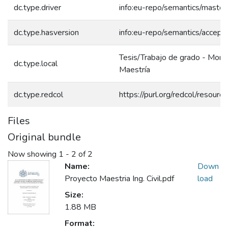
dc.type.driver
info:eu-repo/semantics/master
dc.type.hasversion
info:eu-repo/semantics/accept
Tesis/Trabajo de grado - Monog
dc.type.local
Maestría
dc.type.redcol
https://purl.org/redcol/resour
Files
Original bundle
Now showing
1 - 2 of 2
Name:
Down
Proyecto Maestria Ing. Civil.pdf
load
Size:
1.88 MB
Format: