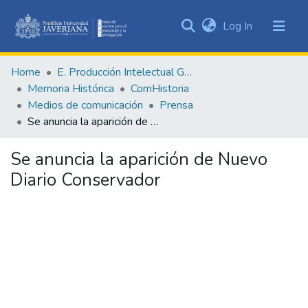
(current)
Log In
Communities
&
Home
E. Producción Intelectual General
Collections
Memoria Histórica
ComHistoria
All of DSpace
Medios de comunicación
Prensa
Se anuncia la aparición de Nuevo Diario Conservador
Statistics
Se anuncia la aparición de Nuevo
Diario Conservador