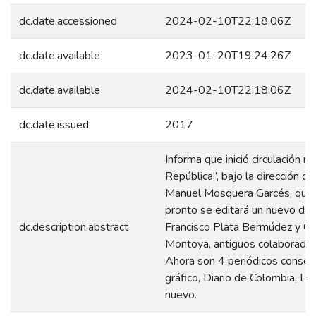
dc.date.accessioned
2024-02-10T22:18:06Z
dc.date.available
2023-01-20T19:24:26Z
dc.date.available
2024-02-10T22:18:06Z
dc.date.issued
2017
Informa que inició circulación na
República”, bajo la dirección de
Manuel Mosquera Garcés, quie
pronto se editará un nuevo diari
dc.description.abstract
Francisco Plata Bermúdez y G
Montoya, antiguos colaboradore
Ahora son 4 periódicos conserv
gráfico, Diario de Colombia, La
nuevo.