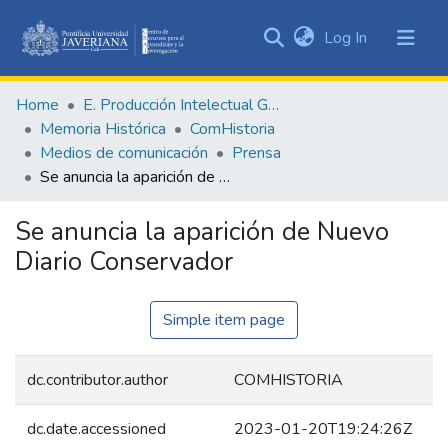
(current)
Log In
Communities
&
Home
E. Producción Intelectual General
Collections
Memoria Histórica
ComHistoria
All of DSpace
Medios de comunicación
Prensa
Se anuncia la aparición de Nuevo Diario Conservador
Statistics
Se anuncia la aparición de Nuevo
Diario Conservador
Simple item page
dc.contributor.author
COMHISTORIA
dc.date.accessioned
2023-01-20T19:24:26Z