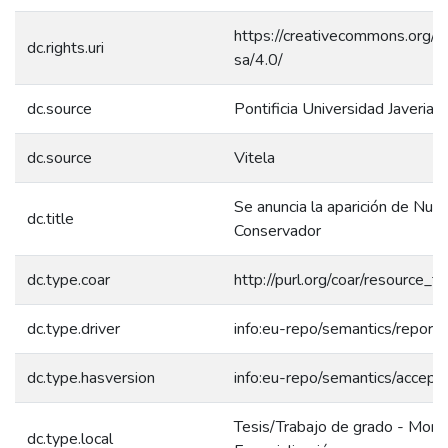
https://creativecommons.org/l
dc.rights.uri
sa/4.0/
dc.source
Pontificia Universidad Javeriana
dc.source
Vitela
Se anuncia la aparición de Nuev
dc.title
Conservador
dc.type.coar
http://purl.org/coar/resource_
dc.type.driver
info:eu-repo/semantics/report
dc.type.hasversion
info:eu-repo/semantics/accept
Tesis/Trabajo de grado - Mono
dc.type.local