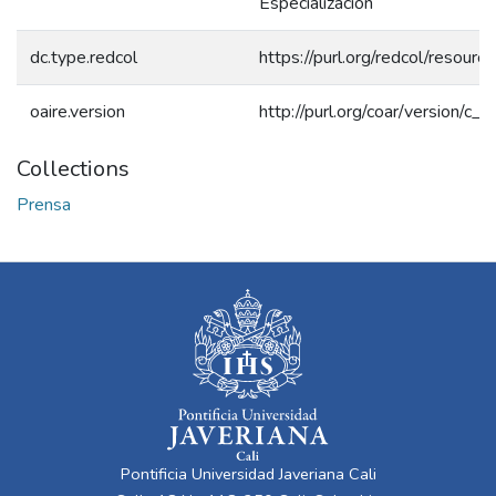
Especialización
dc.type.redcol
https://purl.org/redcol/resour
oaire.version
http://purl.org/coar/version/
Collections
Prensa
Pontificia Universidad Javeriana Cali