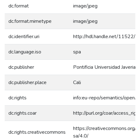
dc.format
image/jpeg
dc.format.mimetype
image/jpeg
dc.identifier.uri
http://hdl.handle.net/11522/
dc.language.iso
spa
dc.publisher
Pontificia Universidad Javeriana
dc.publisher.place
Cali
dc.rights
info:eu-repo/semantics/openA
dc.rights.coar
http://purl.org/coar/access_rig
https://creativecommons.org/l
dc.rights.creativecommons
sa/4.0/