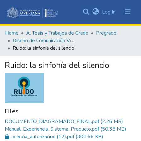
(current)
Log In
Communities
&
Home
A. Tesis y Trabajos de Grado
Pregrado
Collections
Diseño de Comunicación Visual
All of DSpace
Ruido: la sinfonía del silencio
Statistics
Ruido: la sinfonía del silencio
Files
DOCUMENTO_DIAGRAMADO_FINAL.pdf
(2.26 MB)
Manual_Experiencia_Sistema_Producto.pdf
(50.35 MB)
Licencia_autorizacion (12).pdf
(300.66 KB)