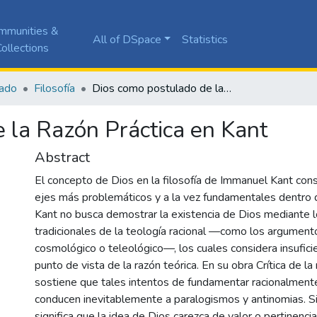
mmunities &
All of DSpace
Statistics
ollections
ado
Filosofía
Dios como postulado de la Razón Práctica en Kant
 la Razón Práctica en Kant
Abstract
El concepto de Dios en la filosofía de Immanuel Kant cons
ejes más problemáticos y a la vez fundamentales dentro de
Kant no busca demostrar la existencia de Dios mediante
tradicionales de la teología racional —como los argument
cosmológico o teleológico—, los cuales considera insufic
punto de vista de la razón teórica. En su obra Crítica de la
sostiene que tales intentos de fundamentar racionalmente 
conducen inevitablemente a paralogismos y antinomias. S
significa que la idea de Dios carezca de valor o pertinenc