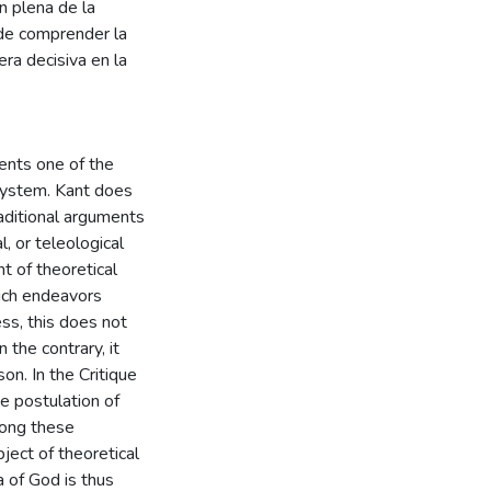
n plena de la
de comprender la
nera decisiva en la
ents one of the
 system. Kant does
aditional arguments
, or teleological
t of theoretical
such endeavors
ss, this does not
 the contrary, it
on. In the Critique
he postulation of
mong these
ject of theoretical
a of God is thus