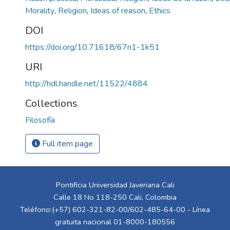
Morality
,
Religion
,
Ideas of reason
,
Ethics
DOI
https://doi.org/10.71618/67n1-1k51
URI
http://hdl.handle.net/11522/4884
Collections
Filosofía
Full item page
Pontificia Universidad Javeriana Cali
Calle 18 No 118-250 Cali, Colombia
Teléfono:(+57) 602-321-82-00/602-485-64-00 - Línea
gratuita nacional 01-8000-180556