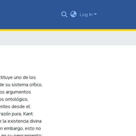
Log In
tituye uno de los
 su sistema crítico.
 los argumentos
os ontológico,
ientes desde el
 razón pura, Kant
la existencia divina
in embargo, esto no
ia en su pensamiento;