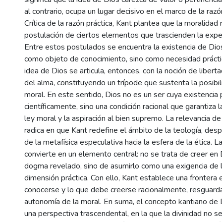
al contrario, ocupa un lugar decisivo en el marco de la razón
Crítica de la razón práctica, Kant plantea que la moralidad 
postulación de ciertos elementos que trascienden la exper
Entre estos postulados se encuentra la existencia de Dio
como objeto de conocimiento, sino como necesidad práctic
idea de Dios se articula, entonces, con la noción de liberta
del alma, constituyendo un trípode que sustenta la posibi
moral. En este sentido, Dios no es un ser cuya existencia
científicamente, sino una condición racional que garantiza l
ley moral y la aspiración al bien supremo. La relevancia d
radica en que Kant redefine el ámbito de la teología, de
de la metafísica especulativa hacia la esfera de la ética. La
convierte en un elemento central: no se trata de creer en
dogma revelado, sino de asumirlo como una exigencia de l
dimensión práctica. Con ello, Kant establece una frontera
conocerse y lo que debe creerse racionalmente, resguarda
autonomía de la moral. En suma, el concepto kantiano de D
una perspectiva trascendental, en la que la divinidad no s