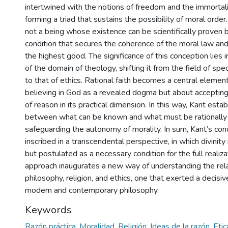
intertwined with the notions of freedom and the immortalit
forming a triad that sustains the possibility of moral order.
not a being whose existence can be scientifically proven bu
condition that secures the coherence of the moral law and
the highest good. The significance of this conception lies i
of the domain of theology, shifting it from the field of sp
to that of ethics. Rational faith becomes a central element:
believing in God as a revealed dogma but about accepti
of reason in its practical dimension. In this way, Kant est
between what can be known and what must be rationally 
safeguarding the autonomy of morality. In sum, Kant’s con
inscribed in a transcendental perspective, in which divinit
but postulated as a necessary condition for the full realizat
approach inaugurates a new way of understanding the re
philosophy, religion, and ethics, one that exerted a decisiv
modern and contemporary philosophy.
Keywords
Razón práctica
,
Moralidad
,
Religión
,
Ideas de la razón
,
Eti