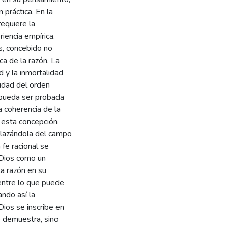
 práctica. En la
requiere la
iencia empírica.
s, concebido no
a de la razón. La
d y la inmortalidad
lidad del orden
 pueda ser probada
a coherencia de la
e esta concepción
splazándola del campo
 fe racional se
 Dios como un
a razón en su
 entre lo que puede
ndo así la
ios se inscribe en
e demuestra, sino