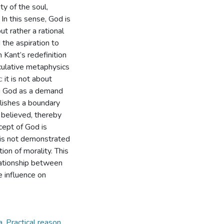
y of the soul,
 In this sense, God is
t rather a rational
 the aspiration to
n Kant’s redefinition
eculative metaphysics
 it is not about
ng God as a demand
ablishes a boundary
believed, thereby
cept of God is
y is not demonstrated
ion of morality. This
lationship between
e influence on
ca
,
Practical reason
,