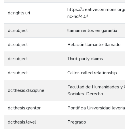
https://creativecommons.org/l
dc.rights.uri
nc-nd/4.0/
dc.subject
llamamientos en garantía
dc.subject
Relación llamante-llamado
dc.subject
Third-party claims
dc.subject
Caller-called relationship
Facultad de Humanidades y Ci
dc.thesis.discipline
Sociales. Derecho
dc.thesis.grantor
Pontificia Universidad Javeriana
dc.thesis.level
Pregrado