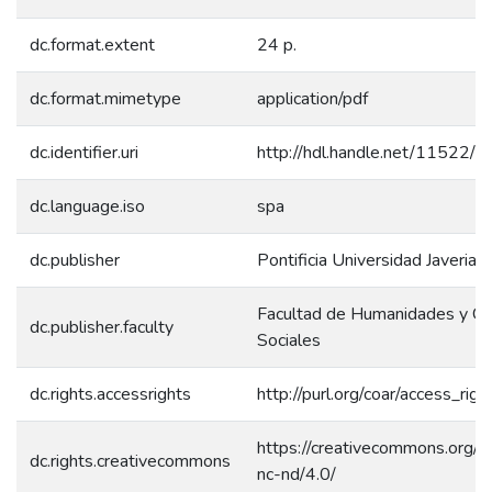
dc.format.extent
24 p.
dc.format.mimetype
application/pdf
dc.identifier.uri
http://hdl.handle.net/11522/
dc.language.iso
spa
dc.publisher
Pontificia Universidad Javeriana
Facultad de Humanidades y Ci
dc.publisher.faculty
Sociales
dc.rights.accessrights
http://purl.org/coar/access_rig
https://creativecommons.org/l
dc.rights.creativecommons
nc-nd/4.0/