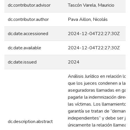
dc.contributor.advisor
Tascón Varela, Mauricio
dc.contributor.author
Pava Aillon, Nicolás
dc.date.accessioned
2024-12-04T22:27:30Z
dc.date.available
2024-12-04T22:27:30Z
dc.date.issued
2024
Análisis Jurídico en relación lo
que los jueces condenen a las
aseguradoras llamadas en gara
pagarle la indemnización direc
las víctimas. Los llamamientos
garantía se tratan de “demand
independientes” y debe ser ju
dc.description.abstract
únicamente la relación llamean