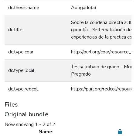
dc.thesis.name
Abogado(a)
Sobre la condena directa al ll
dc.title
garantía - Sistematización de
experiencias de la practica estu
dc.type.coar
http://purl.org/coar/resource_t
Tesis/Trabajo de grado - Monog
dc.type.local
Pregrado
dc.type.redcol
https://purl.org/redcol/resour
Files
Original bundle
Now showing
1 - 2 of 2
Name: