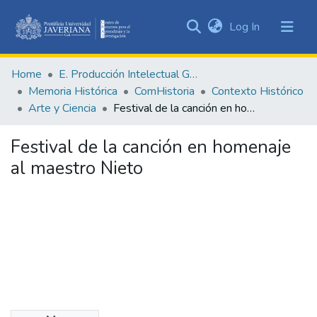
(current)
Log In
Communities
&
Home
E. Producción Intelectual General
Collections
Memoria Histórica
ComHistoria
Contexto Histórico
All of DSpace
Arte y Ciencia
Festival de la canción en homenaje al maestro Nieto
Statistics
Festival de la canción en homenaje
al maestro Nieto