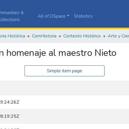
mmunities &
All of DSpace
Statistics
ollections
ia Histórica
ComHistoria
Contexto Histórico
Arte y Cie
 en homenaje al maestro Nieto
Simple item page
9:24:26Z
8:19:25Z