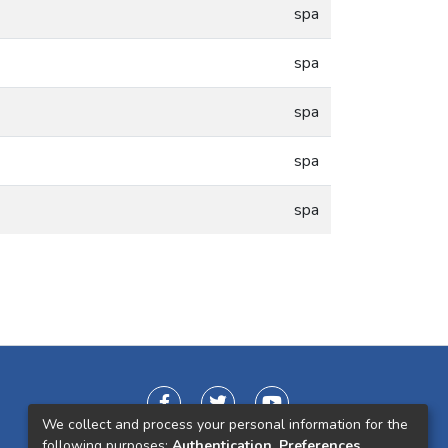
spa
spa
spa
spa
spa
We collect and process your personal information for the
following purposes:
Authentication, Preferences,