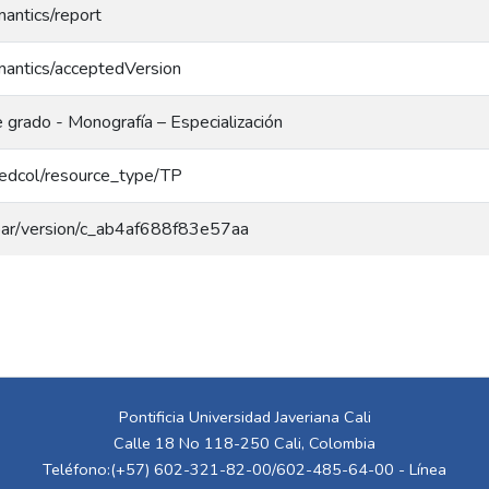
mantics/report
mantics/acceptedVersion
 grado - Monografía – Especialización
/redcol/resource_type/TP
/coar/version/c_ab4af688f83e57aa
Pontificia Universidad Javeriana Cali
Calle 18 No 118-250 Cali, Colombia
Teléfono:(+57) 602-321-82-00/602-485-64-00 - Línea