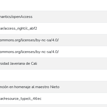
emantics/openAccess
coar/access_right/c_abf2
ecommons.org/licenses/by-nc-sa/4.0/
ecommons.org/licenses/by-nc-sa/4.0/
rsidad Javeriana de Cali
canción en homenaje al maestro Nieto
coar/resource_type/c_46ec