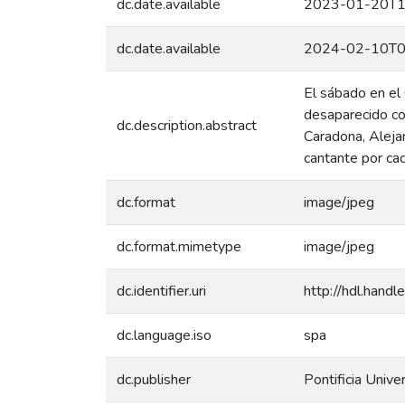
dc.date.available
2023-01-20T1
dc.date.available
2024-02-10T0
El sábado en el 
desaparecido co
dc.description.abstract
Caradona, Alejan
cantante por cad
dc.format
image/jpeg
dc.format.mimetype
image/jpeg
dc.identifier.uri
http://hdl.han
dc.language.iso
spa
dc.publisher
Pontificia Unive