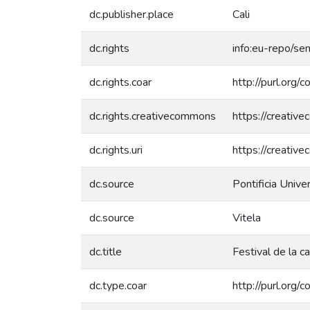
dc.publisher.place
Cali
dc.rights
info:eu-repo/s
dc.rights.coar
http://purl.org/
dc.rights.creativecommons
https://creativ
dc.rights.uri
https://creativ
dc.source
Pontificia Unive
dc.source
Vitela
dc.title
Festival de la 
dc.type.coar
http://purl.org/