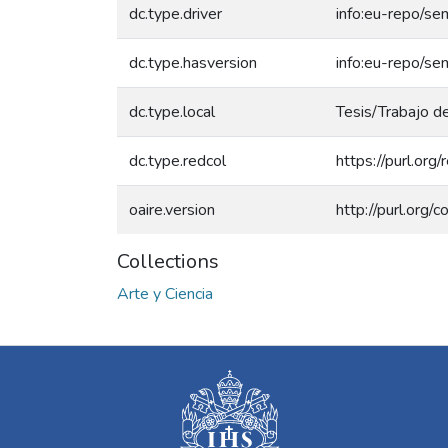
dc.type.driver
info:eu-repo/se
dc.type.hasversion
info:eu-repo/se
dc.type.local
Tesis/Trabajo de
dc.type.redcol
https://purl.org
oaire.version
http://purl.org
Collections
Arte y Ciencia