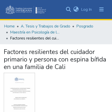
(current)
Log In
Communities
&
Home
A. Tesis y Trabajos de Grado
Posgrado
Collections
Maestría en Psicología de la Salud
All of DSpace
Factores resilientes del cuidador primario y persona con espina bífida en una familia de Cali
Statistics
Factores resilientes del cuidador
primario y persona con espina bífida
en una familia de Cali