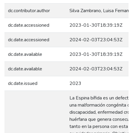
dc.contributor.author
Silva Zambrano, Luisa Fernand
dc.date.accessioned
2023-01-30T18:39:19Z
dc.date.accessioned
2024-02-03T23:04:53Z
dc.date.available
2023-01-30T18:39:19Z
dc.date.available
2024-02-03T23:04:53Z
dc.date.issued
2023
La Espina bífida es un defecto 
una malformación congénita co
discapacidad, enfermedad crónic
huérfana que genera consecuen
tanto en la persona con esta c