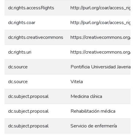
dc.rights.accessRights
http://purl.org/coar/access_rig
dc.rights.coar
http://purl.org/coar/access_rig
dc.rights.creativecommons
https://creativecommons.org/li
dc.rights.uri
https://creativecommons.org/li
dc.source
Pontificia Universidad Javeriana
dc.source
Vitela
dc.subject.proposal
Medicina clínica
dc.subject.proposal
Rehabilitación médica
dc.subject.proposal
Servicio de enfermería