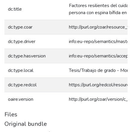
Factores resilientes del cuidad
dc.title
persona con espina bífida en un
dc.type.coar
http://purl.org/coar/resource_t
dc.type.driver
info:eu-repo/semantics/master
dc.type.hasversion
info:eu-repo/semantics/accept
dc.type.local
Tesis/Trabajo de grado - Monog
dc.type.redcol
https://purl.org/redcol/resour
oaire.version
http://purl.org/coar/version/
Files
Original bundle