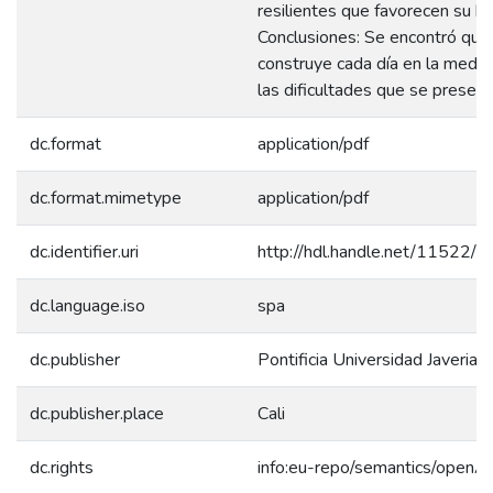
resilientes que favorecen su bi
Conclusiones: Se encontró que l
construye cada día en la medid
las dificultades que se present
dc.format
application/pdf
dc.format.mimetype
application/pdf
dc.identifier.uri
http://hdl.handle.net/11522/
dc.language.iso
spa
dc.publisher
Pontificia Universidad Javeriana
dc.publisher.place
Cali
dc.rights
info:eu-repo/semantics/openA