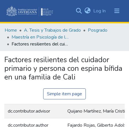
(current)
Log In
Communities
&
Home
A. Tesis y Trabajos de Grado
Posgrado
Collections
Maestría en Psicología de la Salud
All of DSpace
Factores resilientes del cuidador primario y persona con espina bífida en una familia de Cali
Statistics
Factores resilientes del cuidador
primario y persona con espina bífida
en una familia de Cali
Simple item page
dc.contributor.advisor
Quijano Martínez, María Cristin
dc.contributor.author
Fajardo Rojas, Gilberto Adolfo