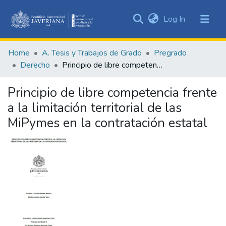
(current)
Log In
Communities
&
Home
A. Tesis y Trabajos de Grado
Pregrado
Collections
Derecho
Principio de libre competencia frente a la limitación territorial de las MiPymes en la contratación estatal
All of DSpace
Principio de libre competencia frente
Statistics
a la limitación territorial de las
MiPymes en la contratación estatal